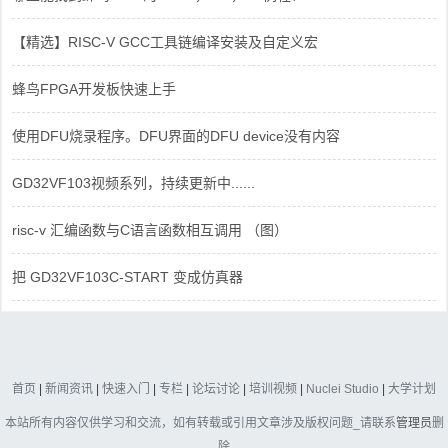
【精选】RISC-V GCC工具链编译安装及自定义宏
蜂鸟FPGA开发板快速上手
使用DFU烧录程序。DFU界面的DFU device没有内容
GD32VF103视频系列，持续更新中......
risc-v 汇编函数与C语言函数相互调用 （图）
把 GD32VF103C-START 变成仿真器
首页
|
新闻资讯
|
快速入门
|
专栏
|
论坛讨论
|
培训视频
|
Nuclei Studio
|
大学计划
本站所有内容仅供学习和交流，如有转载或引用文章涉及版权问题_请联系
管理员
删
除