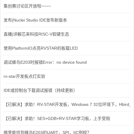
集创赛讨论区开放啦~~~~
发布|Nuclei Studio IDE发布新版本
直播|详解芯来科技RISC-V软硬生态
使用PlatformIO点亮RVSTAR的板载LED
调试蜂鸟E203时报错Error：no device found
rv-star开发板点灯实验
IDE或控制台下载调试报错（持续更新）
【已解决】求助！RV-STAR开发板，Windows 7 32位环境下，Hbird_Dri
【已解决】求助！SES+GDB+RV-STAR学习板，上手受阻
哪里能找到蜂鸟E203的UART，SPI，IIC例程？