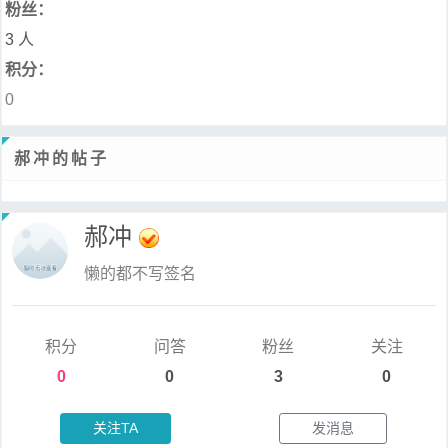
粉丝：
3 人
积分：
0
郝冲的帖子
郝冲
懒的都不写签名
积分
问答
粉丝
关注
0
0
3
0
关注TA
发消息