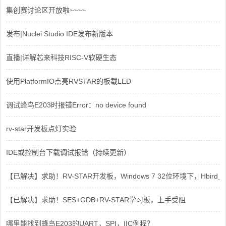
集创赛讨论区开放啦~~~~
发布|Nuclei Studio IDE发布新版本
直播|详解芯来科技RISC-V软硬生态
使用PlatformIO点亮RVSTAR的板载LED
调试蜂鸟E203时报错Error：no device found
rv-star开发板点灯实验
IDE或控制台下载调试报错（持续更新）
【已解决】求助！RV-STAR开发板，Windows 7 32位环境下，Hbird_Dri
【已解决】求助！SES+GDB+RV-STAR学习板，上手受阻
哪里能找到蜂鸟E203的UART，SPI，IIC例程？