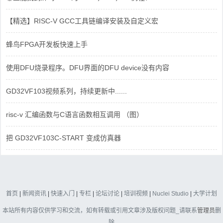
【精选】RISC-V GCC工具链编译安装及自定义宏
蜂鸟FPGA开发板快速上手
使用DFU烧录程序。DFU界面的DFU device没有内容
GD32VF103视频系列，持续更新中......
risc-v 汇编函数与C语言函数相互调用 （图）
把 GD32VF103C-START 变成仿真器
首页
|
新闻资讯
|
快速入门
|
专栏
|
论坛讨论
|
培训视频
|
Nuclei Studio
|
大学计划
本站所有内容仅供学习和交流，如有转载或引用文章涉及版权问题_请联系
管理员
删
除