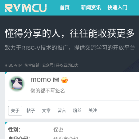
首页
新闻资讯
快速入门
懂得分享的人，往往能收获更多
致力于RISC-V技术的推广，提供交流学习的开放平台
RISC-V IP
淘宝店铺
公众号
硅农亚历山大
momo
懒的都不写签名
关于
帖子
文章
留言
粉丝
关注
性别：
保密