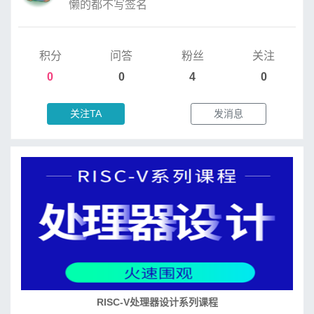
懒的都不写签名
积分
问答
粉丝
关注
0
0
4
0
关注TA
发消息
RISC-V处理器设计系列课程