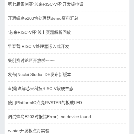
第七届集创赛“芯来RISC-V杯”开发板申请
开源蜂鸟e203协处理器demo资料汇总
“芯来RISC-V杯”线上赛题解析回放
早春营|RISC-V处理器嵌入式开发
集创赛讨论区开放啦~~~~
发布|Nuclei Studio IDE发布新版本
直播|详解芯来科技RISC-V软硬生态
使用PlatformIO点亮RVSTAR的板载LED
调试蜂鸟E203时报错Error：no device found
rv-star开发板点灯实验