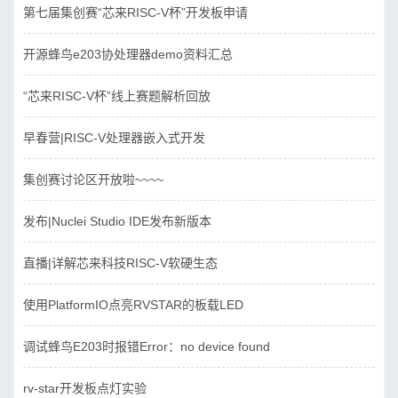
第七届集创赛“芯来RISC-V杯”开发板申请
开源蜂鸟e203协处理器demo资料汇总
“芯来RISC-V杯”线上赛题解析回放
早春营|RISC-V处理器嵌入式开发
集创赛讨论区开放啦~~~~
发布|Nuclei Studio IDE发布新版本
直播|详解芯来科技RISC-V软硬生态
使用PlatformIO点亮RVSTAR的板载LED
调试蜂鸟E203时报错Error：no device found
rv-star开发板点灯实验