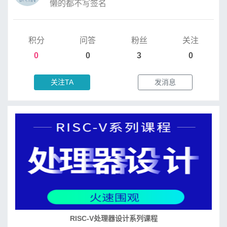
懒的都不写签名
积分
问答
粉丝
关注
0
0
3
0
关注TA
发消息
RISC-V处理器设计系列课程