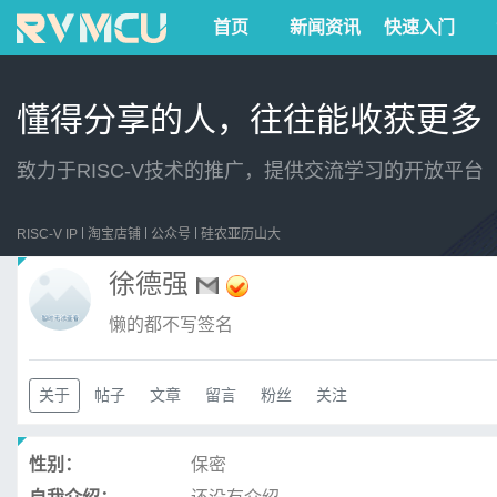
首页
新闻资讯
快速入门
懂得分享的人，往往能收获更多
致力于RISC-V技术的推广，提供交流学习的开放平台
RISC-V IP
淘宝店铺
公众号
硅农亚历山大
徐德强
懒的都不写签名
关于
帖子
文章
留言
粉丝
关注
性别：
保密