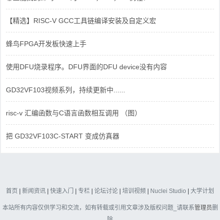
【精选】RISC-V GCC工具链编译安装及自定义宏
蜂鸟FPGA开发板快速上手
使用DFU烧录程序。DFU界面的DFU device没有内容
GD32VF103视频系列，持续更新中......
risc-v 汇编函数与C语言函数相互调用 （图）
把 GD32VF103C-START 变成仿真器
首页
|
新闻资讯
|
快速入门
|
专栏
|
论坛讨论
|
培训视频
|
Nuclei Studio
|
大学计划
本站所有内容仅供学习和交流，如有转载或引用文章涉及版权问题_请联系
管理员
删
除