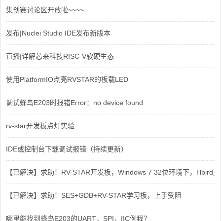
集创赛讨论区开放啦~~~~
发布|Nuclei Studio IDE发布新版本
直播|详解芯来科技RISC-V软硬生态
使用PlatformIO点亮RVSTAR的板载LED
调试蜂鸟E203时报错Error：no device found
rv-star开发板点灯实验
IDE或控制台下载调试报错（持续更新）
【已解决】求助！RV-STAR开发板，Windows 7 32位环境下，Hbird_Dri
【已解决】求助！SES+GDB+RV-STAR学习板，上手受阻
哪里能找到蜂鸟E203的UART，SPI，IIC例程？