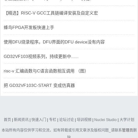
【精选】RISC-V GCC工具链编译安装及自定义宏
蜂鸟FPGA开发板快速上手
使用DFU烧录程序。DFU界面的DFU device没有内容
GD32VF103视频系列，持续更新中......
risc-v 汇编函数与C语言函数相互调用 （图）
把 GD32VF103C-START 变成仿真器
首页
|
新闻资讯
|
快速入门
|
专栏
|
论坛讨论
|
培训视频
|
Nuclei Studio
|
大学计划
本站所有内容仅供学习和交流，如有转载或引用文章涉及版权问题_请联系
管理员
删
除