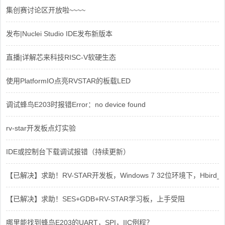
集创赛讨论区开放啦~~~~
发布|Nuclei Studio IDE发布新版本
直播|详解芯来科技RISC-V软硬生态
使用PlatformIO点亮RVSTAR的板载LED
调试蜂鸟E203时报错Error：no device found
rv-star开发板点灯实验
IDE或控制台下载调试报错（持续更新）
【已解决】求助！RV-STAR开发板，Windows 7 32位环境下，Hbird_Dri
【已解决】求助！SES+GDB+RV-STAR学习板，上手受阻
哪里能找到蜂鸟E203的UART，SPI，IIC例程？