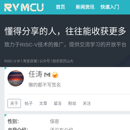
首页
新闻资讯
快速入门
懂得分享的人，往往能收获更多
致力于RISC-V技术的推广，提供交流学习的开放平台
RISC-V IP
淘宝店铺
公众号
硅农亚历山大
任涛
懒的都不写签名
关于
帖子
文章
留言
粉丝
关注
性别：
保密