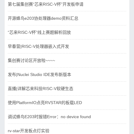
第七届集创赛“芯来RISC-V杯”开发板申请
开源蜂鸟e203协处理器demo资料汇总
“芯来RISC-V杯”线上赛题解析回放
早春营|RISC-V处理器嵌入式开发
集创赛讨论区开放啦~~~~
发布|Nuclei Studio IDE发布新版本
直播|详解芯来科技RISC-V软硬生态
使用PlatformIO点亮RVSTAR的板载LED
调试蜂鸟E203时报错Error：no device found
rv-star开发板点灯实验