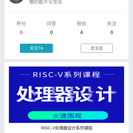
懒的都不写签名
积分
问答
粉丝
关注
0
0
4
0
关注TA
发消息
培养RISC-V大学土壤 共建RISC-V教育生态