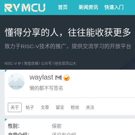
首页
新闻资讯
快速入门
懂得分享的人，往往能收获更多
致力于RISC-V技术的推广，提供交流学习的开放平台
RISC-V IP
淘宝店铺
公众号
硅农亚历山大
waylast
懒的都不写签名
关于
帖子
文章
留言
粉丝
关注
性别：
保密