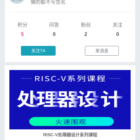
懒的都不写签名
积分
问答
粉丝
关注
5
0
2
0
关注TA
发消息
培养RISC-V大学土壤 共建RISC-V教育生态