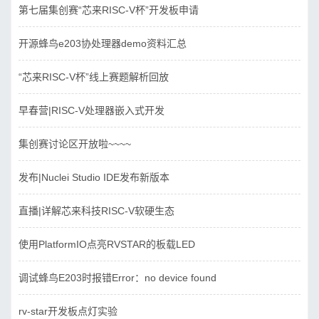
第七届集创赛“芯来RISC-V杯”开发板申请
开源蜂鸟e203协处理器demo资料汇总
“芯来RISC-V杯”线上赛题解析回放
早春营|RISC-V处理器嵌入式开发
集创赛讨论区开放啦~~~~
发布|Nuclei Studio IDE发布新版本
直播|详解芯来科技RISC-V软硬生态
使用PlatformIO点亮RVSTAR的板载LED
调试蜂鸟E203时报错Error：no device found
rv-star开发板点灯实验