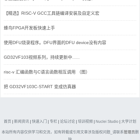
【精选】RISC-V GCC工具链编译安装及自定义宏
蜂鸟FPGA开发板快速上手
使用DFU烧录程序。DFU界面的DFU device没有内容
GD32VF103视频系列，持续更新中......
risc-v 汇编函数与C语言函数相互调用 （图）
把 GD32VF103C-START 变成仿真器
首页
|
新闻资讯
|
快速入门
|
专栏
|
论坛讨论
|
培训视频
|
Nuclei Studio
|
大学计划
本站所有内容仅供学习和交流，如有转载或引用文章涉及版权问题_请联系
管理员
删
除