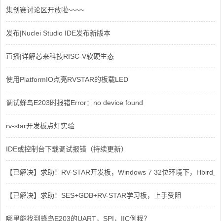
集创赛讨论区开放啦~~~~
发布|Nuclei Studio IDE发布新版本
直播|详解芯来科技RISC-V软硬生态
使用PlatformIO点亮RVSTAR的板载LED
调试蜂鸟E203时报错Error：no device found
rv-star开发板点灯实验
IDE或控制台下载调试报错（持续更新）
【已解决】求助！RV-STAR开发板，Windows 7 32位环境下，Hbird_Dri
【已解决】求助！SES+GDB+RV-STAR学习板，上手受阻
哪里能找到蜂鸟E203的UART，SPI，IIC例程？