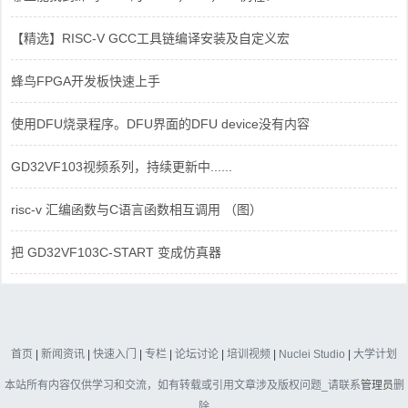
【精选】RISC-V GCC工具链编译安装及自定义宏
蜂鸟FPGA开发板快速上手
使用DFU烧录程序。DFU界面的DFU device没有内容
GD32VF103视频系列，持续更新中......
risc-v 汇编函数与C语言函数相互调用 （图）
把 GD32VF103C-START 变成仿真器
首页
|
新闻资讯
|
快速入门
|
专栏
|
论坛讨论
|
培训视频
|
Nuclei Studio
|
大学计划
本站所有内容仅供学习和交流，如有转载或引用文章涉及版权问题_请联系
管理员
删
除