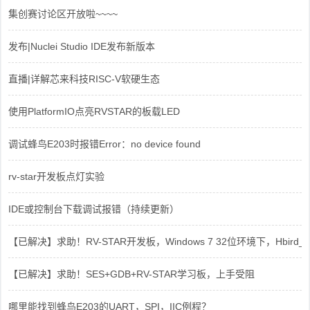
集创赛讨论区开放啦~~~~
发布|Nuclei Studio IDE发布新版本
直播|详解芯来科技RISC-V软硬生态
使用PlatformIO点亮RVSTAR的板载LED
调试蜂鸟E203时报错Error：no device found
rv-star开发板点灯实验
IDE或控制台下载调试报错（持续更新）
【已解决】求助！RV-STAR开发板，Windows 7 32位环境下，Hbird_Dri
【已解决】求助！SES+GDB+RV-STAR学习板，上手受阻
哪里能找到蜂鸟E203的UART，SPI，IIC例程？