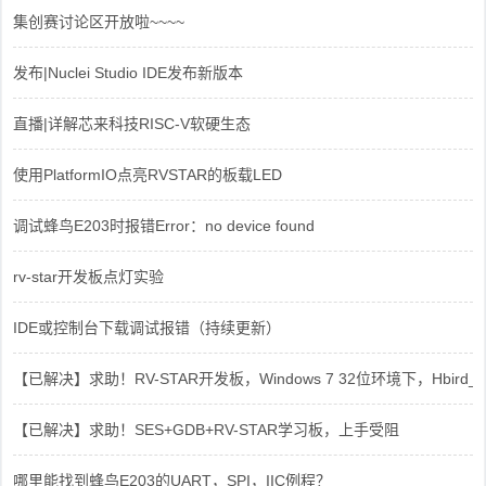
集创赛讨论区开放啦~~~~
发布|Nuclei Studio IDE发布新版本
直播|详解芯来科技RISC-V软硬生态
使用PlatformIO点亮RVSTAR的板载LED
调试蜂鸟E203时报错Error：no device found
rv-star开发板点灯实验
IDE或控制台下载调试报错（持续更新）
【已解决】求助！RV-STAR开发板，Windows 7 32位环境下，Hbird_Dri
【已解决】求助！SES+GDB+RV-STAR学习板，上手受阻
哪里能找到蜂鸟E203的UART，SPI，IIC例程？