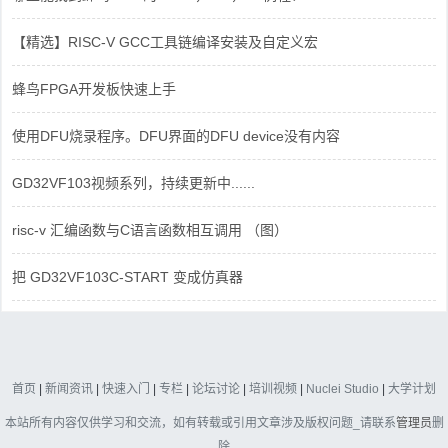
【精选】RISC-V GCC工具链编译安装及自定义宏
蜂鸟FPGA开发板快速上手
使用DFU烧录程序。DFU界面的DFU device没有内容
GD32VF103视频系列，持续更新中......
risc-v 汇编函数与C语言函数相互调用 （图）
把 GD32VF103C-START 变成仿真器
首页
|
新闻资讯
|
快速入门
|
专栏
|
论坛讨论
|
培训视频
|
Nuclei Studio
|
大学计划
本站所有内容仅供学习和交流，如有转载或引用文章涉及版权问题_请联系
管理员
删
除