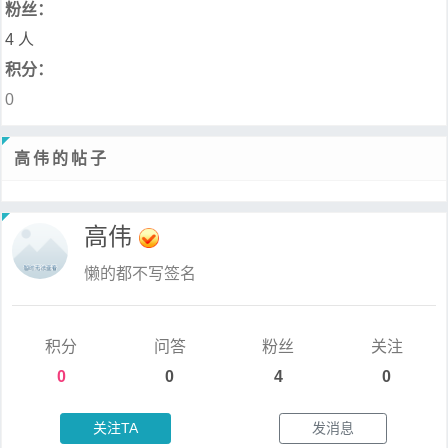
粉丝：
4 人
积分：
0
高伟的帖子
高伟
懒的都不写签名
积分
问答
粉丝
关注
0
0
4
0
关注TA
发消息