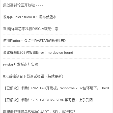
集创赛讨论区开放啦~~~~
发布|Nuclei Studio IDE发布新版本
直播|详解芯来科技RISC-V软硬生态
使用PlatformIO点亮RVSTAR的板载LED
调试蜂鸟E203时报错Error：no device found
rv-star开发板点灯实验
IDE或控制台下载调试报错（持续更新）
【已解决】求助！RV-STAR开发板，Windows 7 32位环境下，Hbird_Dri
【已解决】求助！SES+GDB+RV-STAR学习板，上手受阻
哪里能找到蜂鸟E203的UART，SPI，IIC例程？