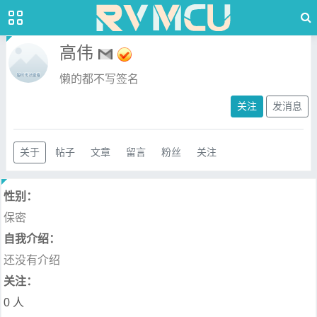
高伟
懒的都不写签名
关注
发消息
关于
帖子
文章
留言
粉丝
关注
性别：
保密
自我介绍：
还没有介绍
关注：
0 人