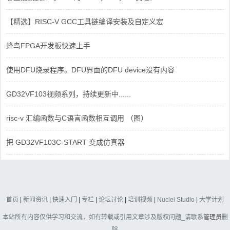
【精选】RISC-V GCC工具链编译安装及自定义宏
蜂鸟FPGA开发板快速上手
使用DFU烧录程序。DFU界面的DFU device没有内容
GD32VF103视频系列，持续更新中......
risc-v 汇编函数与C语言函数相互调用 （图）
把 GD32VF103C-START 变成仿真器
首页
|
新闻资讯
|
快速入门
|
专栏
|
论坛讨论
|
培训视频
|
Nuclei Studio
|
大学计划
本站所有内容仅供学习和交流，如有转载或引用文章涉及版权问题_请联系
管理员
删
除