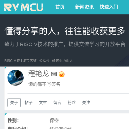
首页
新闻资讯
快速入门
懂得分享的人，往往能收获更多
致力于RISC-V技术的推广，提供交流学习的开放平台
RISC-V IP
淘宝店铺
公众号
硅农亚历山大
程艳龙
懒的都不写签名
关于
帖子
文章
留言
粉丝
关注
性别：
保密