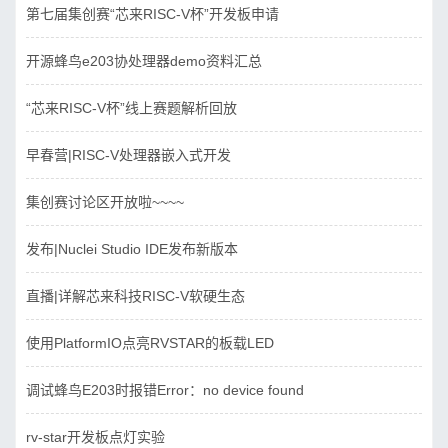
第七届集创赛“芯来RISC-V杯”开发板申请
开源蜂鸟e203协处理器demo资料汇总
“芯来RISC-V杯”线上赛题解析回放
早春营|RISC-V处理器嵌入式开发
集创赛讨论区开放啦~~~~
发布|Nuclei Studio IDE发布新版本
直播|详解芯来科技RISC-V软硬生态
使用PlatformIO点亮RVSTAR的板载LED
调试蜂鸟E203时报错Error：no device found
rv-star开发板点灯实验