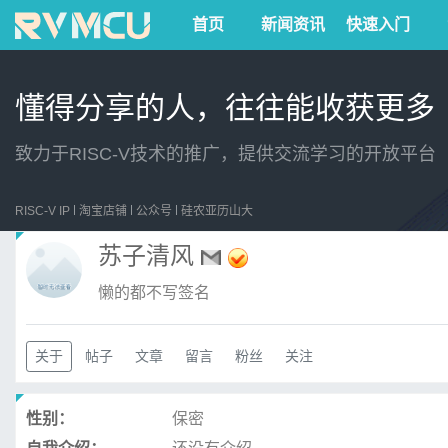
首页
新闻资讯
快速入门
懂得分享的人，往往能收获更多
致力于RISC-V技术的推广，提供交流学习的开放平台
RISC-V IP
淘宝店铺
公众号
硅农亚历山大
苏子清风
懒的都不写签名
关于
帖子
文章
留言
粉丝
关注
性别：
保密