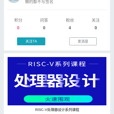
懒的都不写签名
积分
问答
粉丝
关注
0
0
4
0
关注TA
发消息
培养RISC-V大学土壤 共建RISC-V教育生态