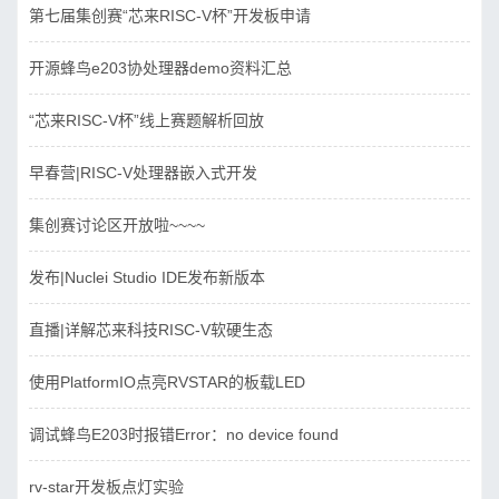
第七届集创赛“芯来RISC-V杯”开发板申请
开源蜂鸟e203协处理器demo资料汇总
“芯来RISC-V杯”线上赛题解析回放
早春营|RISC-V处理器嵌入式开发
集创赛讨论区开放啦~~~~
发布|Nuclei Studio IDE发布新版本
直播|详解芯来科技RISC-V软硬生态
使用PlatformIO点亮RVSTAR的板载LED
调试蜂鸟E203时报错Error：no device found
rv-star开发板点灯实验