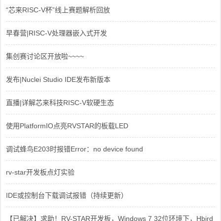
“芯来RISC-V杯”线上赛题解析回放
早春营|RISC-V处理器嵌入式开发
集创赛讨论区开放啦~~~~
发布|Nuclei Studio IDE发布新版本
直播|详解芯来科技RISC-V软硬生态
使用PlatformIO点亮RVSTAR的板载LED
调试蜂鸟E203时报错Error：no device found
rv-star开发板点灯实验
IDE或控制台下载调试报错（持续更新）
【已解决】求助！RV-STAR开发板，Windows 7 32位环境下，Hbird_Dri