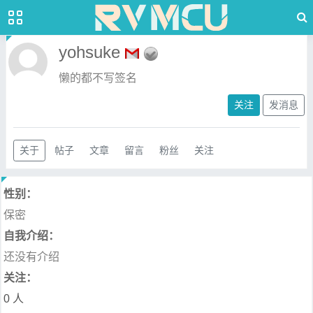
yohsuke
懒的都不写签名
关注
发消息
关于
帖子
文章
留言
粉丝
关注
性别：
保密
自我介绍：
还没有介绍
关注：
0 人