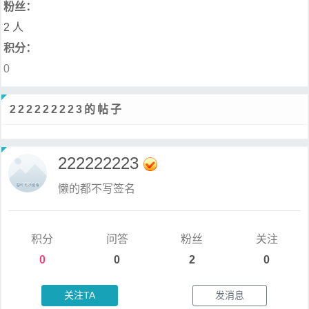
粉丝：
2 人
积分：
0
222222223的帖子
222222223
懒的都不写签名
积分
问答
粉丝
关注
0
0
2
0
关注TA
发消息