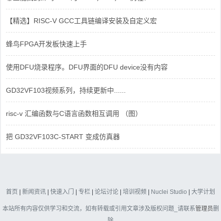
【精选】RISC-V GCC工具链编译安装及自定义宏
蜂鸟FPGA开发板快速上手
使用DFU烧录程序。DFU界面的DFU device没有内容
GD32VF103视频系列，持续更新中......
risc-v 汇编函数与C语言函数相互调用 （图）
把 GD32VF103C-START 变成仿真器
首页
|
新闻资讯
|
快速入门
|
专栏
|
论坛讨论
|
培训视频
|
Nuclei Studio
|
大学计划
本站所有内容仅供学习和交流，如有转载或引用文章涉及版权问题_请联系
管理员
删
除