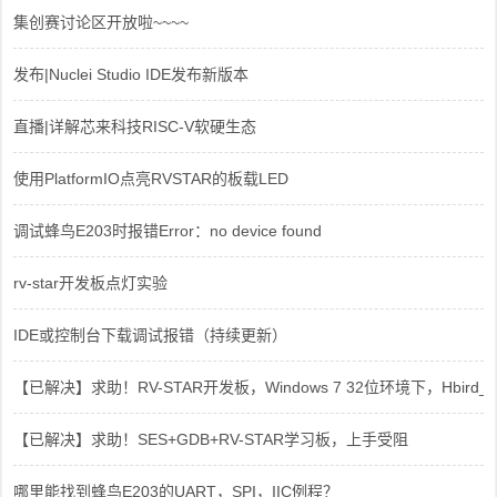
集创赛讨论区开放啦~~~~
发布|Nuclei Studio IDE发布新版本
直播|详解芯来科技RISC-V软硬生态
使用PlatformIO点亮RVSTAR的板载LED
调试蜂鸟E203时报错Error：no device found
rv-star开发板点灯实验
IDE或控制台下载调试报错（持续更新）
【已解决】求助！RV-STAR开发板，Windows 7 32位环境下，Hbird_Dri
【已解决】求助！SES+GDB+RV-STAR学习板，上手受阻
哪里能找到蜂鸟E203的UART，SPI，IIC例程？