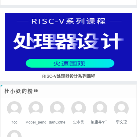
RISC-V处理器设计系列课程
杜小妖的粉丝
flco
Mobei_peng
danCothe
史本秀
℡庸寻ヤ゛
李文琼