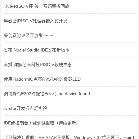
“芯来RISC-V杯”线上赛题解析回放
早春营|RISC-V处理器嵌入式开发
集创赛讨论区开放啦~~~~
发布|Nuclei Studio IDE发布新版本
直播|详解芯来科技RISC-V软硬生态
使用PlatformIO点亮RVSTAR的板载LED
调试蜂鸟E203时报错Error：no device found
rv-star开发板点灯实验
IDE或控制台下载调试报错（持续更新）
【已解决】求助！RV-STAR开发板，Windows 7 32位环境下，Hbird_Dri