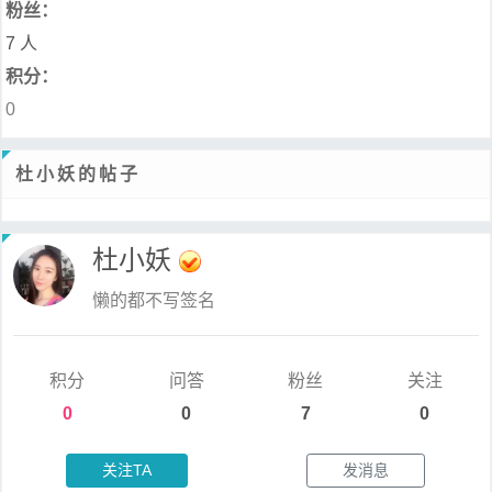
粉丝：
7 人
积分：
0
杜小妖的帖子
杜小妖
懒的都不写签名
积分
问答
粉丝
关注
0
0
7
0
关注TA
发消息