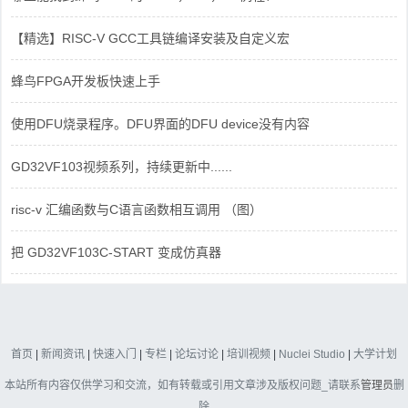
【精选】RISC-V GCC工具链编译安装及自定义宏
蜂鸟FPGA开发板快速上手
使用DFU烧录程序。DFU界面的DFU device没有内容
GD32VF103视频系列，持续更新中......
risc-v 汇编函数与C语言函数相互调用 （图）
把 GD32VF103C-START 变成仿真器
首页
|
新闻资讯
|
快速入门
|
专栏
|
论坛讨论
|
培训视频
|
Nuclei Studio
|
大学计划
本站所有内容仅供学习和交流，如有转载或引用文章涉及版权问题_请联系
管理员
删
除