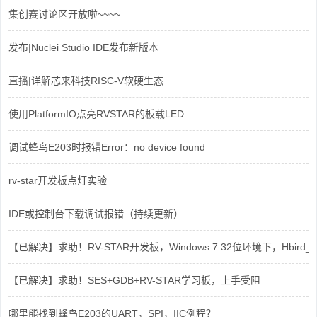
集创赛讨论区开放啦~~~~
发布|Nuclei Studio IDE发布新版本
直播|详解芯来科技RISC-V软硬生态
使用PlatformIO点亮RVSTAR的板载LED
调试蜂鸟E203时报错Error：no device found
rv-star开发板点灯实验
IDE或控制台下载调试报错（持续更新）
【已解决】求助！RV-STAR开发板，Windows 7 32位环境下，Hbird_Dri
【已解决】求助！SES+GDB+RV-STAR学习板，上手受阻
哪里能找到蜂鸟E203的UART，SPI，IIC例程？