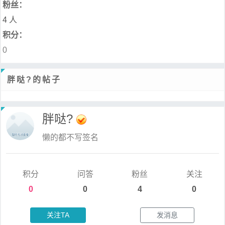
粉丝：
4 人
积分：
0
胖哒?的帖子
胖哒?
懒的都不写签名
积分
问答
粉丝
关注
0
0
4
0
关注TA
发消息