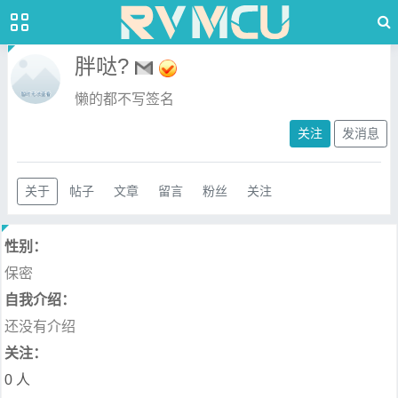
胖哒?
懒的都不写签名
关注
发消息
关于
帖子
文章
留言
粉丝
关注
性别：
保密
自我介绍：
还没有介绍
关注：
0 人