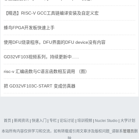
【精选】RISC-V GCC工具链编译安装及自定义宏
蜂鸟FPGA开发板快速上手
使用DFU烧录程序。DFU界面的DFU device没有内容
GD32VF103视频系列，持续更新中......
risc-v 汇编函数与C语言函数相互调用 （图）
把 GD32VF103C-START 变成仿真器
首页
|
新闻资讯
|
快速入门
|
专栏
|
论坛讨论
|
培训视频
|
Nuclei Studio
|
大学计划
本站所有内容仅供学习和交流，如有转载或引用文章涉及版权问题_请联系
管理员
删
除