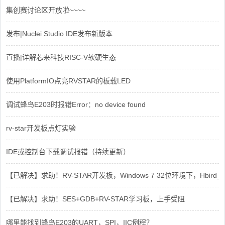
集创赛讨论区开放啦~~~~
发布|Nuclei Studio IDE发布新版本
直播|详解芯来科技RISC-V软硬生态
使用PlatformIO点亮RVSTAR的板载LED
调试蜂鸟E203时报错Error：no device found
rv-star开发板点灯实验
IDE或控制台下载调试报错（持续更新）
【已解决】求助！RV-STAR开发板，Windows 7 32位环境下，Hbird_Dri
【已解决】求助！SES+GDB+RV-STAR学习板，上手受阻
哪里能找到蜂鸟E203的UART，SPI，IIC例程？