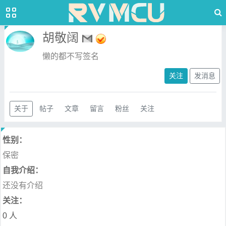
胡敬阔
懒的都不写签名
关注
发消息
关于
帖子
文章
留言
粉丝
关注
性别：
保密
自我介绍：
还没有介绍
关注：
0 人