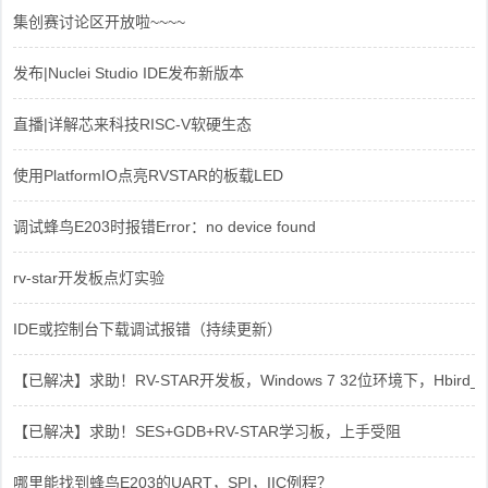
集创赛讨论区开放啦~~~~
发布|Nuclei Studio IDE发布新版本
直播|详解芯来科技RISC-V软硬生态
使用PlatformIO点亮RVSTAR的板载LED
调试蜂鸟E203时报错Error：no device found
rv-star开发板点灯实验
IDE或控制台下载调试报错（持续更新）
【已解决】求助！RV-STAR开发板，Windows 7 32位环境下，Hbird_Dri
【已解决】求助！SES+GDB+RV-STAR学习板，上手受阻
哪里能找到蜂鸟E203的UART，SPI，IIC例程？