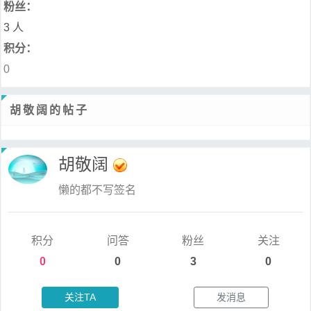
粉丝：
3 人
积分：
0
胡敬阔的帖子
胡敬阔
懒的都不写签名
积分
问答
粉丝
关注
0
0
3
0
关注TA
发消息