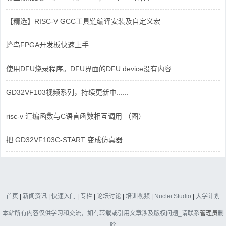
【精选】RISC-V GCC工具链编译安装及自定义宏
蜂鸟FPGA开发板快速上手
使用DFU烧录程序。DFU界面的DFU device没有内容
GD32VF103视频系列，持续更新中......
risc-v 汇编函数与C语言函数相互调用 （图）
把 GD32VF103C-START 变成仿真器
首页
|
新闻资讯
|
快速入门
|
专栏
|
论坛讨论
|
培训视频
|
Nuclei Studio
|
大学计划
本站所有内容仅供学习和交流，如有转载或引用文章涉及版权问题_请联系
管理员
删
除