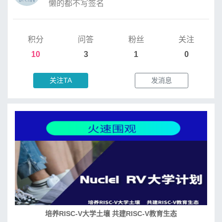
懒的都不写签名
积分
问答
粉丝
关注
10
3
1
0
关注TA
发消息
培养RISC-V大学土壤 共建RISC-V教育生态