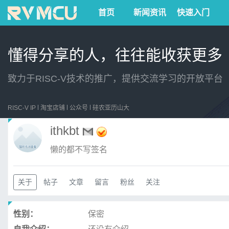
首页
新闻资讯
快速入门
懂得分享的人，往往能收获更多
致力于RISC-V技术的推广，提供交流学习的开放平台
RISC-V IP
淘宝店铺
公众号
硅农亚历山大
ithkbt
懒的都不写签名
关于
帖子
文章
留言
粉丝
关注
性别：
保密