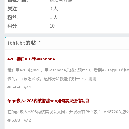
自我介绍：
还没有介绍
关注：
0 人
粉丝：
1 人
积分：
10
ithkbt的帖子
e203接口ICB转wishbone
我在用e203搭mcu，用wishbone总线实现mcu，看到e203有IC
位的，应该怎么改，这部分转换能说明一下，谢谢
6969
4
fpga嵌入e203内核搭建soc如何实现通信功能
在fpga嵌入e203内核实现以太网，开发板有PHY芯片LAN8720A
6378
2