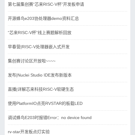
第七届集创赛“芯来RISC-V杯”开发板申请
开源蜂鸟e203协处理器demo资料汇总
“芯来RISC-V杯”线上赛题解析回放
早春营|RISC-V处理器嵌入式开发
集创赛讨论区开放啦~~~~
发布|Nuclei Studio IDE发布新版本
直播|详解芯来科技RISC-V软硬生态
使用PlatformIO点亮RVSTAR的板载LED
调试蜂鸟E203时报错Error：no device found
rv-star开发板点灯实验