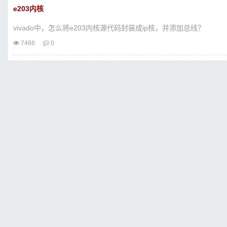
e203内核
vivado中，怎么将e203内核源代码封装成ip核，并添加总线？
7466
0