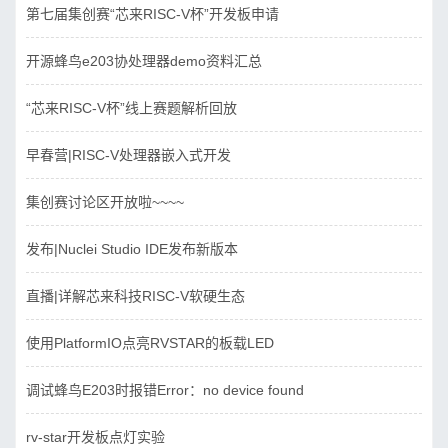
第七届集创赛“芯来RISC-V杯”开发板申请
开源蜂鸟e203协处理器demo资料汇总
“芯来RISC-V杯”线上赛题解析回放
早春营|RISC-V处理器嵌入式开发
集创赛讨论区开放啦~~~~
发布|Nuclei Studio IDE发布新版本
直播|详解芯来科技RISC-V软硬生态
使用PlatformIO点亮RVSTAR的板载LED
调试蜂鸟E203时报错Error：no device found
rv-star开发板点灯实验