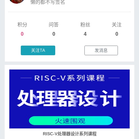
懒的都不写签名
积分
问答
粉丝
关注
0
0
4
0
关注TA
发消息
RISC-V处理器设计系列课程