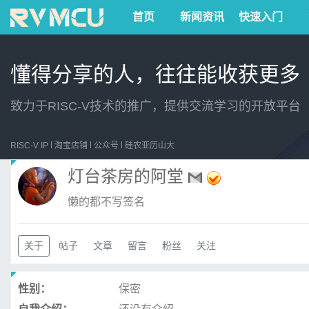
首页
新闻资讯
快速入门
懂得分享的人，往往能收获更多
致力于RISC-V技术的推广，提供交流学习的开放平台
RISC-V IP
淘宝店铺
公众号
硅农亚历山大
灯台茶房的阿堂
懒的都不写签名
关于
帖子
文章
留言
粉丝
关注
性别：
保密