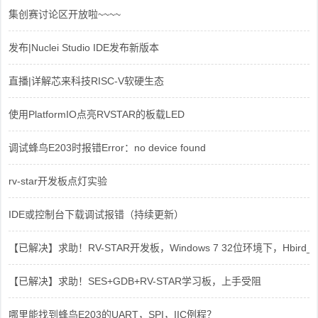
集创赛讨论区开放啦~~~~
发布|Nuclei Studio IDE发布新版本
直播|详解芯来科技RISC-V软硬生态
使用PlatformIO点亮RVSTAR的板载LED
调试蜂鸟E203时报错Error：no device found
rv-star开发板点灯实验
IDE或控制台下载调试报错（持续更新）
【已解决】求助！RV-STAR开发板，Windows 7 32位环境下，Hbird_Dri
【已解决】求助！SES+GDB+RV-STAR学习板，上手受阻
哪里能找到蜂鸟E203的UART，SPI，IIC例程？