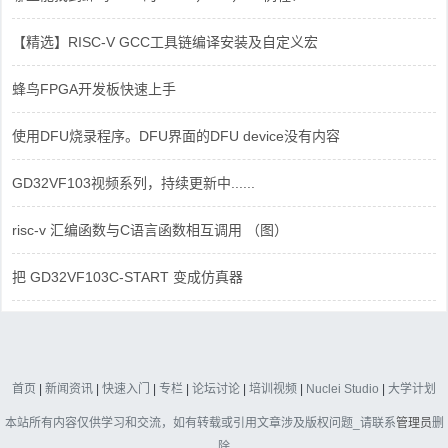
【精选】RISC-V GCC工具链编译安装及自定义宏
蜂鸟FPGA开发板快速上手
使用DFU烧录程序。DFU界面的DFU device没有内容
GD32VF103视频系列，持续更新中......
risc-v 汇编函数与C语言函数相互调用 （图）
把 GD32VF103C-START 变成仿真器
首页
|
新闻资讯
|
快速入门
|
专栏
|
论坛讨论
|
培训视频
|
Nuclei Studio
|
大学计划
本站所有内容仅供学习和交流，如有转载或引用文章涉及版权问题_请联系
管理员
删
除