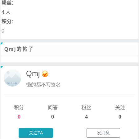
粉丝：
4 人
积分：
0
Qmj的帖子
Qmj
懒的都不写签名
积分
问答
粉丝
关注
0
0
4
0
关注TA
发消息