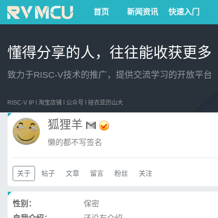
首页
新闻资讯
快速入门
懂得分享的人，往往能收获更多
致力于RISC-V技术的推广，提供交流学习的开放平台
RISC-V IP
淘宝店铺
公众号
硅农亚历山大
狐狸羊
懒的都不写签名
关于
帖子
文章
留言
粉丝
关注
性别：
保密