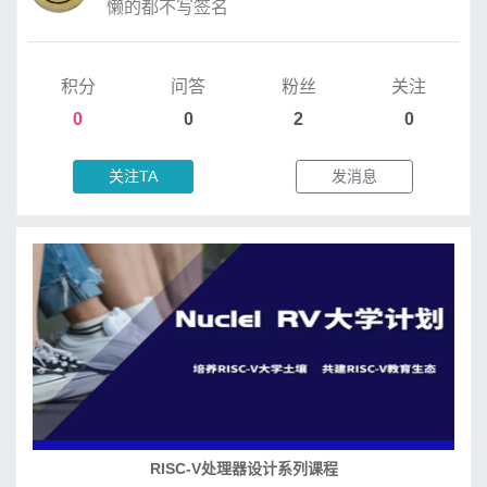
懒的都不写签名
积分
问答
粉丝
关注
0
0
2
0
关注TA
发消息
RISC-V处理器设计系列课程