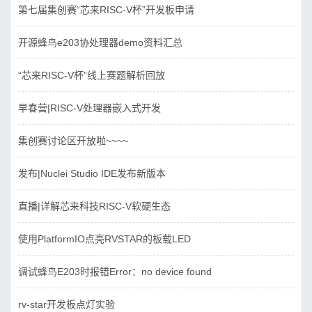
第七届集创赛“芯来RISC-V杯”开发板申请
开源蜂鸟e203协处理器demo资料汇总
“芯来RISC-V杯”线上赛题解析回放
早春营|RISC-V处理器嵌入式开发
集创赛讨论区开放啦~~~~
发布|Nuclei Studio IDE发布新版本
直播|详解芯来科技RISC-V软硬生态
使用PlatformIO点亮RVSTAR的板载LED
调试蜂鸟E203时报错Error：no device found
rv-star开发板点灯实验