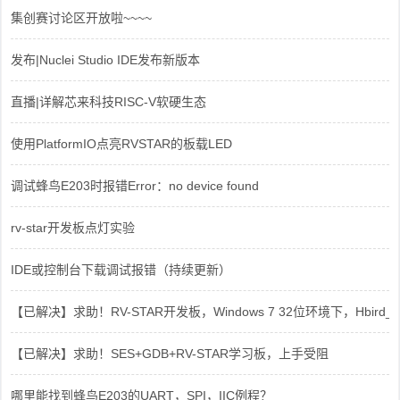
集创赛讨论区开放啦~~~~
发布|Nuclei Studio IDE发布新版本
直播|详解芯来科技RISC-V软硬生态
使用PlatformIO点亮RVSTAR的板载LED
调试蜂鸟E203时报错Error：no device found
rv-star开发板点灯实验
IDE或控制台下载调试报错（持续更新）
【已解决】求助！RV-STAR开发板，Windows 7 32位环境下，Hbird_Dri
【已解决】求助！SES+GDB+RV-STAR学习板，上手受阻
哪里能找到蜂鸟E203的UART，SPI，IIC例程？