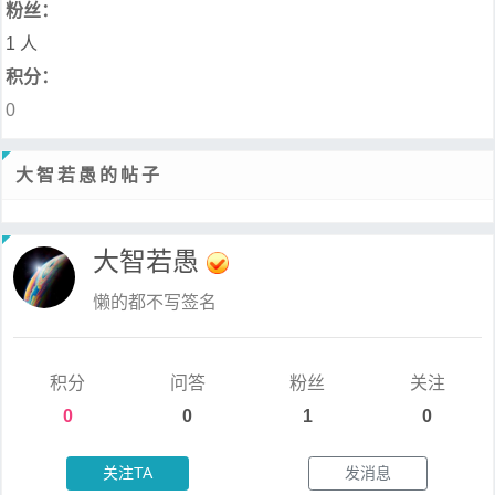
粉丝：
1 人
积分：
0
大智若愚的帖子
大智若愚
懒的都不写签名
积分
问答
粉丝
关注
0
0
1
0
关注TA
发消息