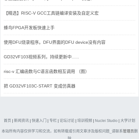
【精选】RISC-V GCC工具链编译安装及自定义宏
蜂鸟FPGA开发板快速上手
使用DFU烧录程序。DFU界面的DFU device没有内容
GD32VF103视频系列，持续更新中......
risc-v 汇编函数与C语言函数相互调用 （图）
把 GD32VF103C-START 变成仿真器
首页
|
新闻资讯
|
快速入门
|
专栏
|
论坛讨论
|
培训视频
|
Nuclei Studio
|
大学计划
本站所有内容仅供学习和交流，如有转载或引用文章涉及版权问题_请联系
管理员
删
除