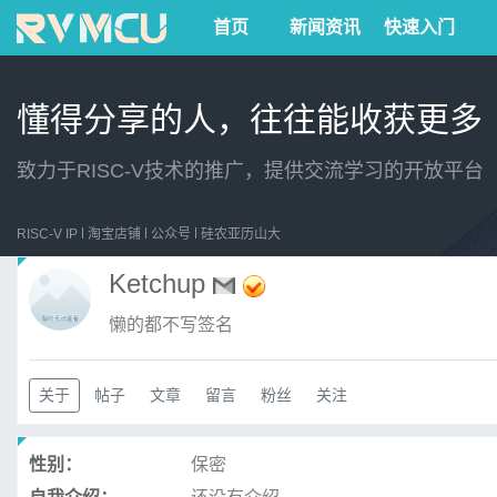
首页
新闻资讯
快速入门
懂得分享的人，往往能收获更多
致力于RISC-V技术的推广，提供交流学习的开放平台
RISC-V IP
淘宝店铺
公众号
硅农亚历山大
Ketchup
懒的都不写签名
关于
帖子
文章
留言
粉丝
关注
性别：
保密