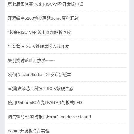
第七届集创赛“芯来RISC-V杯”开发板申请
开源蜂鸟e203协处理器demo资料汇总
“芯来RISC-V杯”线上赛题解析回放
早春营|RISC-V处理器嵌入式开发
集创赛讨论区开放啦~~~~
发布|Nuclei Studio IDE发布新版本
直播|详解芯来科技RISC-V软硬生态
使用PlatformIO点亮RVSTAR的板载LED
调试蜂鸟E203时报错Error：no device found
rv-star开发板点灯实验