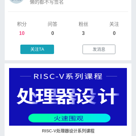
懒的都不写签名
积分
问答
粉丝
关注
10
0
3
0
关注TA
发消息
RISC-V处理器设计系列课程