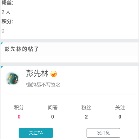
粉丝：
2 人
积分：
0
彭先林的帖子
彭先林
懒的都不写签名
积分
问答
粉丝
关注
0
0
2
0
关注TA
发消息