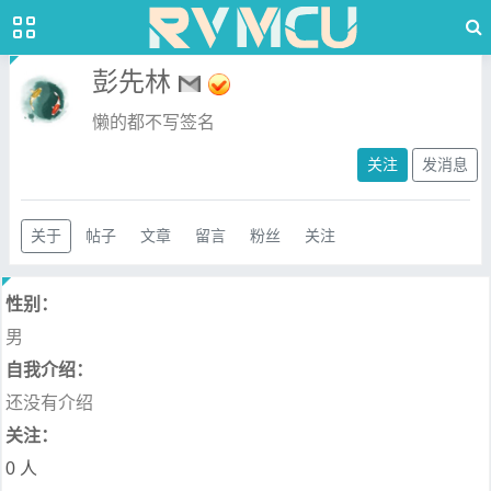
彭先林
懒的都不写签名
关注
发消息
关于
帖子
文章
留言
粉丝
关注
性别：
男
自我介绍：
还没有介绍
关注：
0 人