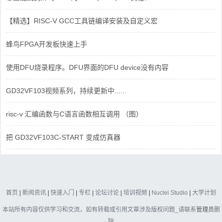
【精选】RISC-V GCC工具链编译安装及自定义宏
蜂鸟FPGA开发板快速上手
使用DFU烧录程序。DFU界面的DFU device没有内容
GD32VF103视频系列，持续更新中......
risc-v 汇编函数与C语言函数相互调用 （图）
把 GD32VF103C-START 变成仿真器
首页
|
新闻资讯
|
快速入门
|
专栏
|
论坛讨论
|
培训视频
|
Nuclei Studio
|
大学计划
本站所有内容仅供学习和交流，如有转载或引用文章涉及版权问题_请联系
管理员
删
除