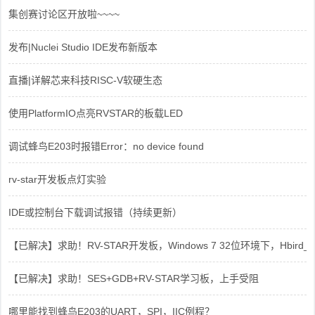
集创赛讨论区开放啦~~~~
发布|Nuclei Studio IDE发布新版本
直播|详解芯来科技RISC-V软硬生态
使用PlatformIO点亮RVSTAR的板载LED
调试蜂鸟E203时报错Error：no device found
rv-star开发板点灯实验
IDE或控制台下载调试报错（持续更新）
【已解决】求助！RV-STAR开发板，Windows 7 32位环境下，Hbird_Dri
【已解决】求助！SES+GDB+RV-STAR学习板，上手受阻
哪里能找到蜂鸟E203的UART，SPI，IIC例程？