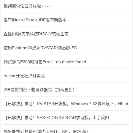
集创赛讨论区开放啦~~~~
发布|Nuclei Studio IDE发布新版本
直播|详解芯来科技RISC-V软硬生态
使用PlatformIO点亮RVSTAR的板载LED
调试蜂鸟E203时报错Error：no device found
rv-star开发板点灯实验
IDE或控制台下载调试报错（持续更新）
【已解决】求助！RV-STAR开发板，Windows 7 32位环境下，Hbird_Dri
【已解决】求助！SES+GDB+RV-STAR学习板，上手受阻
哪里能找到蜂鸟E203的UART，SPI，IIC例程？