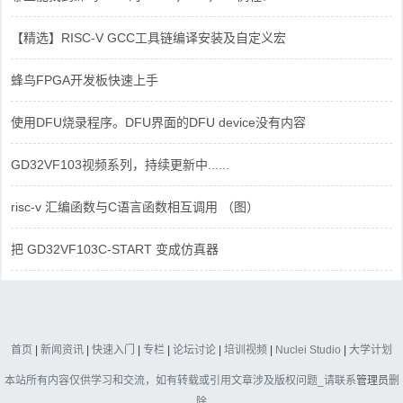
【精选】RISC-V GCC工具链编译安装及自定义宏
蜂鸟FPGA开发板快速上手
使用DFU烧录程序。DFU界面的DFU device没有内容
GD32VF103视频系列，持续更新中......
risc-v 汇编函数与C语言函数相互调用 （图）
把 GD32VF103C-START 变成仿真器
首页
|
新闻资讯
|
快速入门
|
专栏
|
论坛讨论
|
培训视频
|
Nuclei Studio
|
大学计划
本站所有内容仅供学习和交流，如有转载或引用文章涉及版权问题_请联系
管理员
删
除