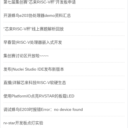
第七届集创赛“芯来RISC-V杯”开发板申请
开源蜂鸟e203协处理器demo资料汇总
“芯来RISC-V杯”线上赛题解析回放
早春营|RISC-V处理器嵌入式开发
集创赛讨论区开放啦~~~~
发布|Nuclei Studio IDE发布新版本
直播|详解芯来科技RISC-V软硬生态
使用PlatformIO点亮RVSTAR的板载LED
调试蜂鸟E203时报错Error：no device found
rv-star开发板点灯实验