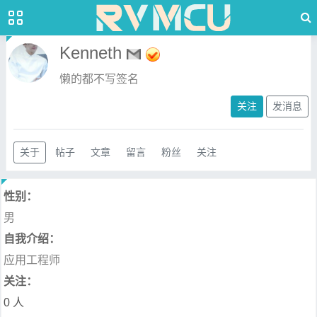
Kenneth
懒的都不写签名
关注
发消息
关于
帖子
文章
留言
粉丝
关注
性别：
男
自我介绍：
应用工程师
关注：
0 人