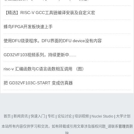
【精选】RISC-V GCC工具链编译安装及自定义宏
蜂鸟FPGA开发板快速上手
使用DFU烧录程序。DFU界面的DFU device没有内容
GD32VF103视频系列，持续更新中......
risc-v 汇编函数与C语言函数相互调用 （图）
把 GD32VF103C-START 变成仿真器
首页
|
新闻资讯
|
快速入门
|
专栏
|
论坛讨论
|
培训视频
|
Nuclei Studio
|
大学计划
本站所有内容仅供学习和交流，如有转载或引用文章涉及版权问题_请联系
管理员
删
除