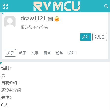
dczw1121
懒的都不写签名
关注
发消息
关于
帖子
文章
留言
粉丝
关注
性别：
男
自我介绍：
还没有介绍
关注：
0 人