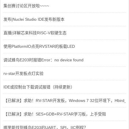
集创赛讨论区开放啦~~~~
发布|Nuclei Studio IDE发布新版本
直播|详解芯来科技RISC-V软硬生态
使用PlatformIO点亮RVSTAR的板载LED
调试蜂鸟E203时报错Error：no device found
rv-star开发板点灯实验
IDE或控制台下载调试报错（持续更新）
【已解决】求助！RV-STAR开发板，Windows 7 32位环境下，Hbird_Dri
【已解决】求助！SES+GDB+RV-STAR学习板，上手受阻
哪里能找到蜂鸟E203的UART，SPI，IIC例程？