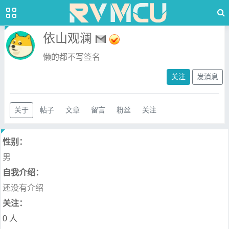
依山观澜
懒的都不写签名
关注
发消息
关于
帖子
文章
留言
粉丝
关注
性别：
男
自我介绍：
还没有介绍
关注：
0 人