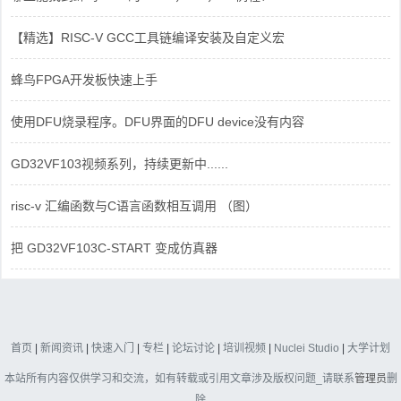
【精选】RISC-V GCC工具链编译安装及自定义宏
蜂鸟FPGA开发板快速上手
使用DFU烧录程序。DFU界面的DFU device没有内容
GD32VF103视频系列，持续更新中......
risc-v 汇编函数与C语言函数相互调用 （图）
把 GD32VF103C-START 变成仿真器
首页
|
新闻资讯
|
快速入门
|
专栏
|
论坛讨论
|
培训视频
|
Nuclei Studio
|
大学计划
本站所有内容仅供学习和交流，如有转载或引用文章涉及版权问题_请联系
管理员
删
除