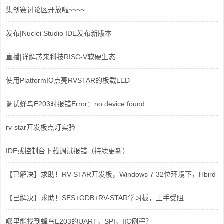
集创赛讨论区开放啦~~~~
发布|Nuclei Studio IDE发布新版本
直播|详解芯来科技RISC-V软硬生态
使用PlatformIO点亮RVSTAR的板载LED
调试蜂鸟E203时报错Error：no device found
rv-star开发板点灯实验
IDE或控制台下载调试报错（持续更新）
【已解决】求助！RV-STAR开发板，Windows 7 32位环境下，Hbird_Dri
【已解决】求助！SES+GDB+RV-STAR学习板，上手受阻
哪里能找到蜂鸟E203的UART，SPI，IIC例程？