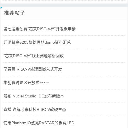
推荐帖子
第七届集创赛“芯来RISC-V杯”开发板申请
开源蜂鸟e203协处理器demo资料汇总
“芯来RISC-V杯”线上赛题解析回放
早春营|RISC-V处理器嵌入式开发
集创赛讨论区开放啦~~~~
发布|Nuclei Studio IDE发布新版本
直播|详解芯来科技RISC-V软硬生态
使用PlatformIO点亮RVSTAR的板载LED