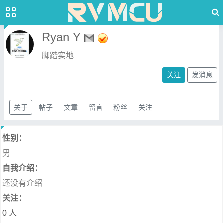
Ryan Y
脚踏实地
关注
发消息
关于
帖子
文章
留言
粉丝
关注
性别：
男
自我介绍：
还没有介绍
关注：
0 人