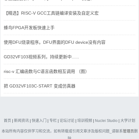
【精选】RISC-V GCC工具链编译安装及自定义宏
蜂鸟FPGA开发板快速上手
使用DFU烧录程序。DFU界面的DFU device没有内容
GD32VF103视频系列，持续更新中......
risc-v 汇编函数与C语言函数相互调用 （图）
把 GD32VF103C-START 变成仿真器
首页
|
新闻资讯
|
快速入门
|
专栏
|
论坛讨论
|
培训视频
|
Nuclei Studio
|
大学计划
本站所有内容仅供学习和交流，如有转载或引用文章涉及版权问题_请联系
管理员
删
除