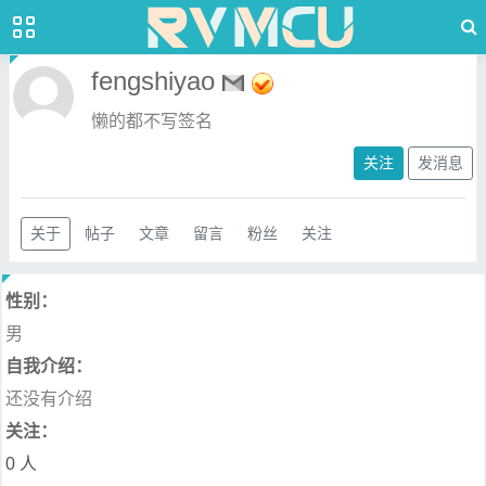
fengshiyao
懒的都不写签名
关注
发消息
关于
帖子
文章
留言
粉丝
关注
性别：
男
自我介绍：
还没有介绍
关注：
0 人