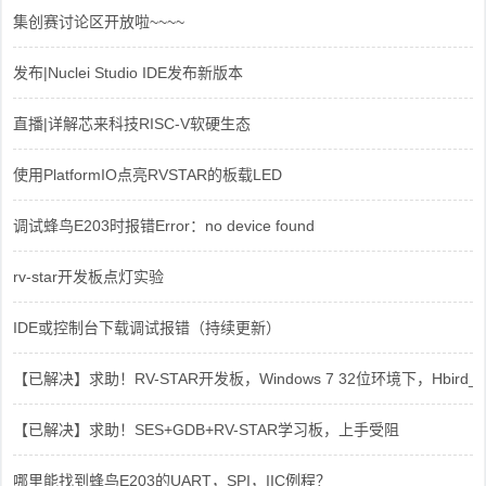
集创赛讨论区开放啦~~~~
发布|Nuclei Studio IDE发布新版本
直播|详解芯来科技RISC-V软硬生态
使用PlatformIO点亮RVSTAR的板载LED
调试蜂鸟E203时报错Error：no device found
rv-star开发板点灯实验
IDE或控制台下载调试报错（持续更新）
【已解决】求助！RV-STAR开发板，Windows 7 32位环境下，Hbird_Dri
【已解决】求助！SES+GDB+RV-STAR学习板，上手受阻
哪里能找到蜂鸟E203的UART，SPI，IIC例程？