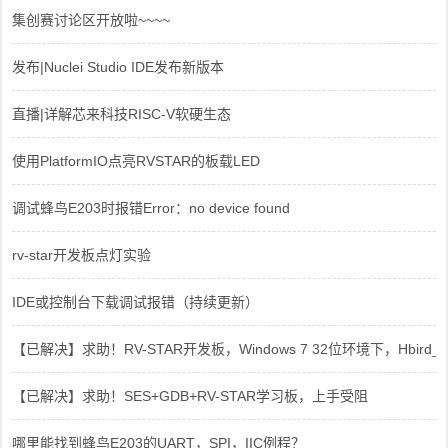
集创赛讨论区开放啦~~~~
发布|Nuclei Studio IDE发布新版本
直播|详解芯来科技RISC-V软硬生态
使用PlatformIO点亮RVSTAR的板载LED
调试蜂鸟E203时报错Error：no device found
rv-star开发板点灯实验
IDE或控制台下载调试报错（持续更新）
【已解决】求助！RV-STAR开发板，Windows 7 32位环境下，Hbird_Dri
【已解决】求助！SES+GDB+RV-STAR学习板，上手受阻
哪里能找到蜂鸟E203的UART，SPI，IIC例程？