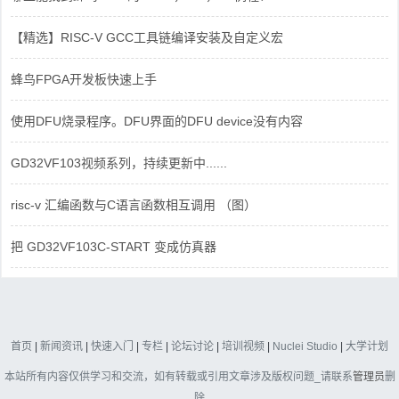
【精选】RISC-V GCC工具链编译安装及自定义宏
蜂鸟FPGA开发板快速上手
使用DFU烧录程序。DFU界面的DFU device没有内容
GD32VF103视频系列，持续更新中......
risc-v 汇编函数与C语言函数相互调用 （图）
把 GD32VF103C-START 变成仿真器
首页
|
新闻资讯
|
快速入门
|
专栏
|
论坛讨论
|
培训视频
|
Nuclei Studio
|
大学计划
本站所有内容仅供学习和交流，如有转载或引用文章涉及版权问题_请联系
管理员
删
除