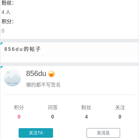
粉丝：
4 人
积分：
0
856du的帖子
856du
懒的都不写签名
积分
问答
粉丝
关注
0
0
4
0
关注TA
发消息