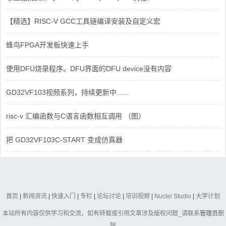
【精选】RISC-V GCC工具链编译安装及自定义宏
蜂鸟FPGA开发板快速上手
使用DFU烧录程序。DFU界面的DFU device没有内容
GD32VF103视频系列，持续更新中......
risc-v 汇编函数与C语言函数相互调用 （图）
把 GD32VF103C-START 变成仿真器
首页
|
新闻资讯
|
快速入门
|
专栏
|
论坛讨论
|
培训视频
|
Nuclei Studio
|
大学计划
本站所有内容仅供学习和交流，如有转载或引用文章涉及版权问题_请联系
管理员
删
除