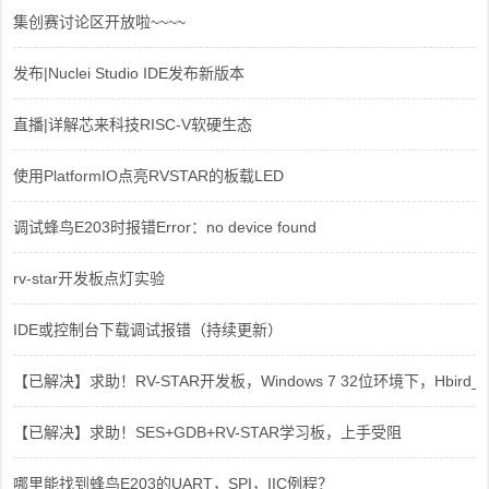
集创赛讨论区开放啦~~~~
发布|Nuclei Studio IDE发布新版本
直播|详解芯来科技RISC-V软硬生态
使用PlatformIO点亮RVSTAR的板载LED
调试蜂鸟E203时报错Error：no device found
rv-star开发板点灯实验
IDE或控制台下载调试报错（持续更新）
【已解决】求助！RV-STAR开发板，Windows 7 32位环境下，Hbird_Dri
【已解决】求助！SES+GDB+RV-STAR学习板，上手受阻
哪里能找到蜂鸟E203的UART，SPI，IIC例程？