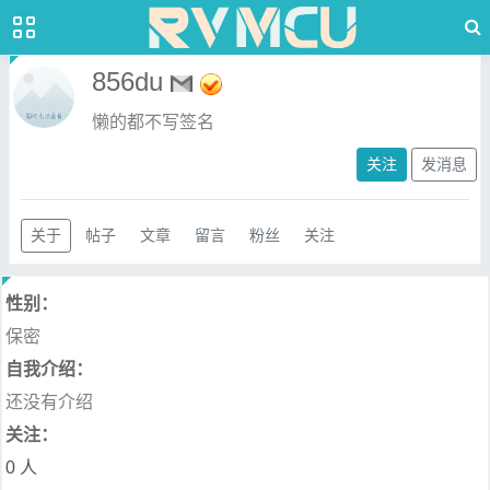
856du
懒的都不写签名
关注
发消息
关于
帖子
文章
留言
粉丝
关注
性别：
保密
自我介绍：
还没有介绍
关注：
0 人