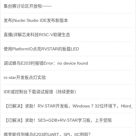
集创赛讨论区开放啦~~~~
发布|Nuclei Studio IDE发布新版本
直播|详解芯来科技RISC-V软硬生态
使用PlatformIO点亮RVSTAR的板载LED
调试蜂鸟E203时报错Error：no device found
rv-star开发板点灯实验
IDE或控制台下载调试报错（持续更新）
【已解决】求助！RV-STAR开发板，Windows 7 32位环境下，Hbird_Dri
【已解决】求助！SES+GDB+RV-STAR学习板，上手受阻
哪里能找到蜂鸟E203的UART，SPI，IIC例程？