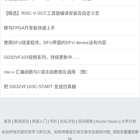
【精选】RISC-V GCC工具链编译安装及自定义宏
蜂鸟FPGA开发板快速上手
使用DFU烧录程序。DFU界面的DFU device没有内容
GD32VF103视频系列，持续更新中......
risc-v 汇编函数与C语言函数相互调用 （图）
把 GD32VF103C-START 变成仿真器
首页
|
新闻资讯
|
快速入门
|
专栏
|
论坛讨论
|
培训视频
|
Nuclei Studio
|
大学计划
本站所有内容仅供学习和交流，如有转载或引用文章涉及版权问题_请联系
管理员
删
除