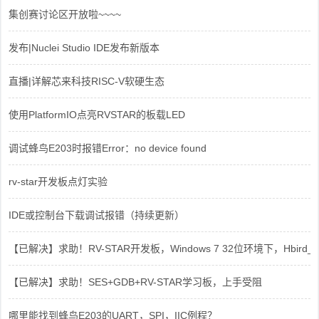
集创赛讨论区开放啦~~~~
发布|Nuclei Studio IDE发布新版本
直播|详解芯来科技RISC-V软硬生态
使用PlatformIO点亮RVSTAR的板载LED
调试蜂鸟E203时报错Error：no device found
rv-star开发板点灯实验
IDE或控制台下载调试报错（持续更新）
【已解决】求助！RV-STAR开发板，Windows 7 32位环境下，Hbird_Dri
【已解决】求助！SES+GDB+RV-STAR学习板，上手受阻
哪里能找到蜂鸟E203的UART，SPI，IIC例程？