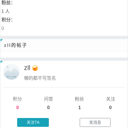
粉丝：
1 人
积分：
0
zll的帖子
zll
懒的都不写签名
积分
问答
粉丝
关注
0
0
1
0
关注TA
发消息