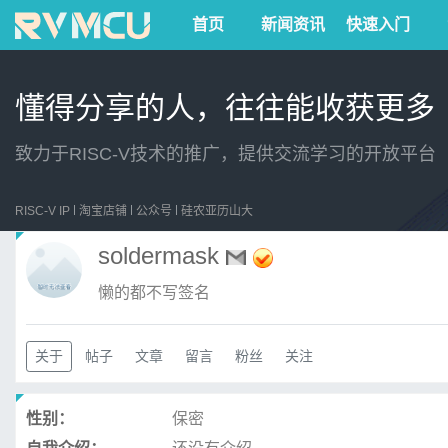
首页
新闻资讯
快速入门
懂得分享的人，往往能收获更多
致力于RISC-V技术的推广，提供交流学习的开放平台
RISC-V IP
淘宝店铺
公众号
硅农亚历山大
soldermask
懒的都不写签名
关于
帖子
文章
留言
粉丝
关注
性别：
保密