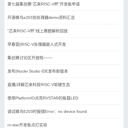
第七届集创赛“芯来RISC-V杯”开发板申请
开源蜂鸟e203协处理器demo资料汇总
“芯来RISC-V杯”线上赛题解析回放
早春营|RISC-V处理器嵌入式开发
集创赛讨论区开放啦~~~~
发布|Nuclei Studio IDE发布新版本
直播|详解芯来科技RISC-V软硬生态
使用PlatformIO点亮RVSTAR的板载LED
调试蜂鸟E203时报错Error：no device found
rv-star开发板点灯实验