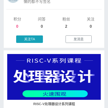
懒的都不写签名
积分
问答
粉丝
关注
0
0
2
0
关注TA
发消息
RISC-V处理器设计系列课程