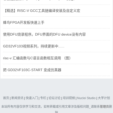
【精选】RISC-V GCC工具链编译安装及自定义宏
蜂鸟FPGA开发板快速上手
使用DFU烧录程序。DFU界面的DFU device没有内容
GD32VF103视频系列，持续更新中......
risc-v 汇编函数与C语言函数相互调用 （图）
把 GD32VF103C-START 变成仿真器
首页
|
新闻资讯
|
快速入门
|
专栏
|
论坛讨论
|
培训视频
|
Nuclei Studio
|
大学计划
本站所有内容仅供学习和交流，如有转载或引用文章涉及版权问题_请联系
管理员
删
除