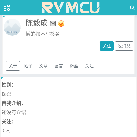
陈毅成
懒的都不写签名
关注
发消息
关于
帖子
文章
留言
粉丝
关注
性别：
保密
自我介绍：
还没有介绍
关注：
0 人