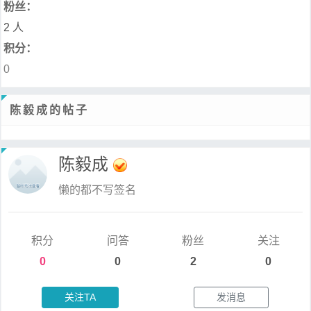
粉丝：
2 人
积分：
0
陈毅成的帖子
陈毅成
懒的都不写签名
积分
问答
粉丝
关注
0
0
2
0
关注TA
发消息