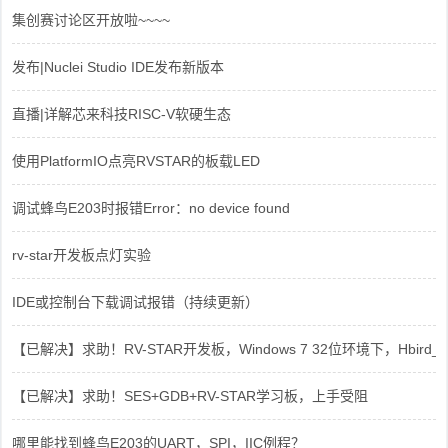
集创赛讨论区开放啦~~~~
发布|Nuclei Studio IDE发布新版本
直播|详解芯来科技RISC-V软硬生态
使用PlatformIO点亮RVSTAR的板载LED
调试蜂鸟E203时报错Error：no device found
rv-star开发板点灯实验
IDE或控制台下载调试报错（持续更新）
【已解决】求助！RV-STAR开发板，Windows 7 32位环境下，Hbird_Dri
【已解决】求助！SES+GDB+RV-STAR学习板，上手受阻
哪里能找到蜂鸟E203的UART，SPI，IIC例程？