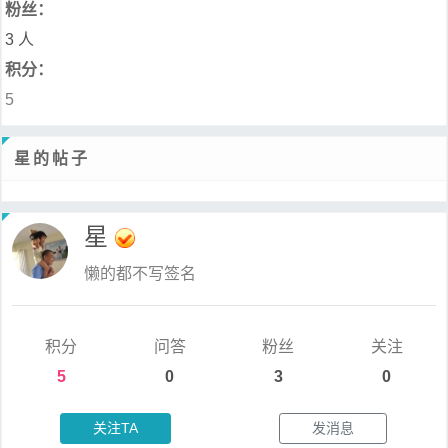
粉丝：
3 人
积分：
5
星的帖子
星
懒的都不写签名
积分
问答
粉丝
关注
5
0
3
0
关注TA
发消息