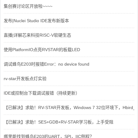
集创赛讨论区开放啦~~~~
发布|Nuclei Studio IDE发布新版本
直播|详解芯来科技RISC-V软硬生态
使用PlatformIO点亮RVSTAR的板载LED
调试蜂鸟E203时报错Error：no device found
rv-star开发板点灯实验
IDE或控制台下载调试报错（持续更新）
【已解决】求助！RV-STAR开发板，Windows 7 32位环境下，Hbird_Dri
【已解决】求助！SES+GDB+RV-STAR学习板，上手受阻
哪里能找到蜂鸟E203的UART，SPI，IIC例程？