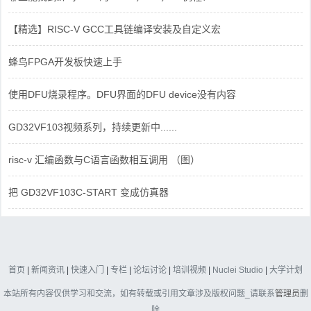
【精选】RISC-V GCC工具链编译安装及自定义宏
蜂鸟FPGA开发板快速上手
使用DFU烧录程序。DFU界面的DFU device没有内容
GD32VF103视频系列，持续更新中......
risc-v 汇编函数与C语言函数相互调用 （图）
把 GD32VF103C-START 变成仿真器
首页
|
新闻资讯
|
快速入门
|
专栏
|
论坛讨论
|
培训视频
|
Nuclei Studio
|
大学计划
本站所有内容仅供学习和交流，如有转载或引用文章涉及版权问题_请联系
管理员
删
除