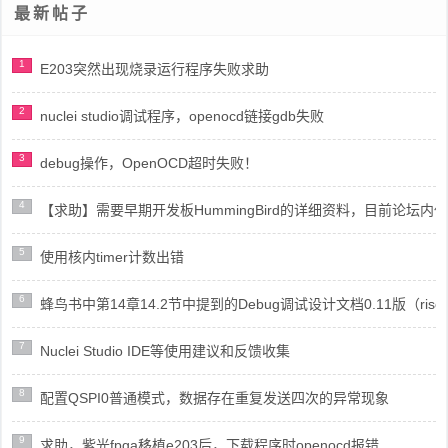
最新帖子
1
E203突然出现烧录运行程序失败求助
2
nuclei studio调试程序，openocd链接gdb失败
3
debug操作，OpenOCD超时失败！
4
【求助】需要早期开发板HummingBird的详细资料，目前论坛
5
使用核内timer计数出错
6
蜂鸟书中第14章14.2节中提到的Debug调试设计文档0.11版（risc
7
Nuclei Studio IDE等使用建议和反馈收集
8
配置QSPI0普通模式，数据存在重复发送四次的异常现象
9
求助，紫光fpga移植e203后，下载程序时openocd报错