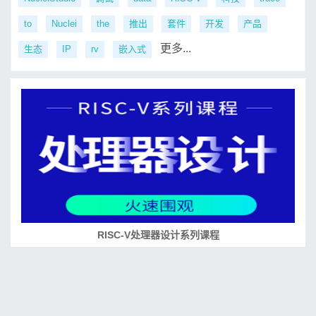
to
Nuclei
the
推出
套件
开发
产品
更多...
生态
IP
rv
嵌入式
RISC-V处理器设计系列课程