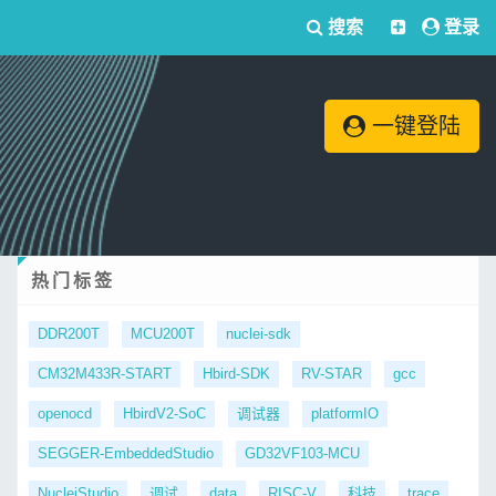
搜索
登录
一键登陆
热门标签
DDR200T
MCU200T
nuclei-sdk
CM32M433R-START
Hbird-SDK
RV-STAR
gcc
openocd
HbirdV2-SoC
调试器
platformIO
SEGGER-EmbeddedStudio
GD32VF103-MCU
NucleiStudio
调试
data
RISC-V
科技
trace