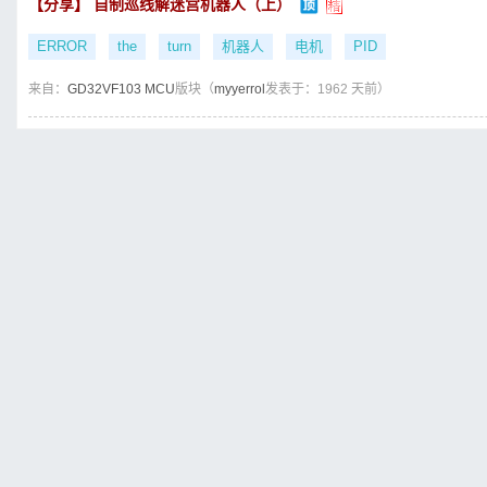
【分享】 自制巡线解迷宫机器人（上）
ERROR
the
turn
机器人
电机
PID
来自：
GD32VF103 MCU
版块（
myyerrol
发表于：1962 天前）