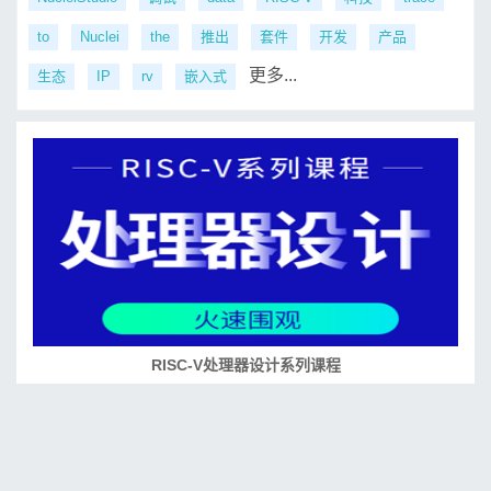
to
Nuclei
the
推出
套件
开发
产品
更多...
生态
IP
rv
嵌入式
RISC-V处理器设计系列课程