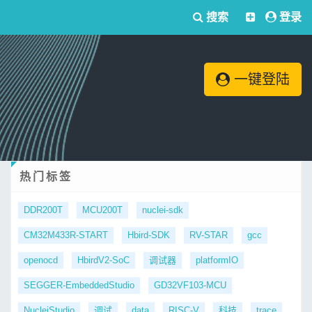
搜索
登录
一键登陆
热门标签
DDR200T
MCU200T
nuclei-sdk
CM32M433R-START
Hbird-SDK
RV-STAR
gcc
openocd
HbirdV2-SoC
调试器
platformIO
SEGGER-EmbeddedStudio
GD32VF103-MCU
NucleiStudio
调试
data
RISC-V
科技
trace