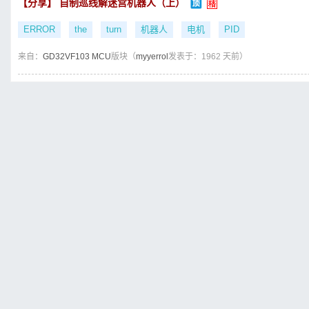
【分享】 自制巡线解迷宫机器人（上）
ERROR
the
turn
机器人
电机
PID
来自：
GD32VF103 MCU
版块（
myyerrol
发表于：1962 天前）