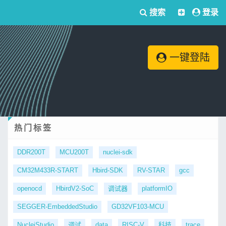
搜索
登录
一键登陆
热门标签
DDR200T
MCU200T
nuclei-sdk
CM32M433R-START
Hbird-SDK
RV-STAR
gcc
openocd
HbirdV2-SoC
调试器
platformIO
SEGGER-EmbeddedStudio
GD32VF103-MCU
NucleiStudio
调试
data
RISC-V
科技
trace