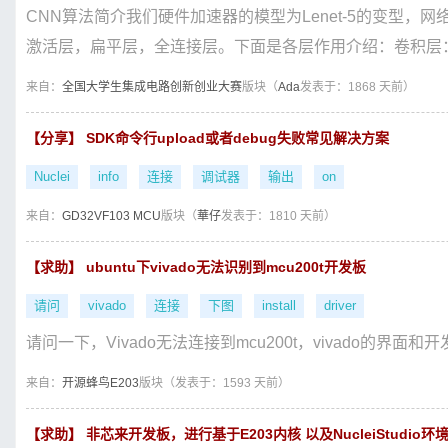
CNN算法简介我们硬件加速器的模型为Lenet-5的变型，
激活层，扁平层，全连接层。下面是各层作用介绍：卷积层：提
来自：
全国大学生集成电路创新创业大赛
版块（
Ada
发表于：1868 天前）
【分享】 SDK命令行upload或者debug失败常见解决方案
Nuclei
info
连接
调试器
输出
on
来自：
GD32VF103 MCU
版块（
華仔
发表于：1810 天前）
【求助】 ubuntu下vivado无法识别到mcu200t开发板
请问
vivado
连接
下图
install
driver
请问一下，Vivado无法连接到mcu200t，vivado的界面和开发板连
来自：
开源蜂鸟E203
版块（
发表于：1593 天前）
【求助】 非芯来开发板，进行基于E203内核 以及NucleiStudio