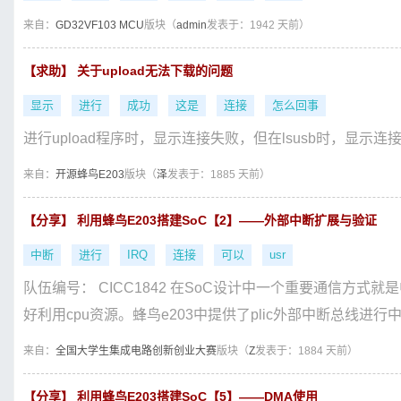
来自：
GD32VF103 MCU
版块（
admin
发表于：1942 天前）
【求助】 关于upload无法下载的问题
显示
进行
成功
这是
连接
怎么回事
进行upload程序时，显示连接失败，但在lsusb时，显
来自：
开源蜂鸟E203
版块（
泽
发表于：1885 天前）
【分享】 利用蜂鸟E203搭建SoC【2】——外部中断扩展与验证
中断
进行
IRQ
连接
可以
usr
队伍编号： CICC1842 在SoC设计中一个重要通信方
好利用cpu资源。蜂鸟e203中提供了plic外部中断总线进行中
来自：
全国大学生集成电路创新创业大赛
版块（
Z
发表于：1884 天前）
【分享】 利用蜂鸟E203搭建SoC【5】——DMA使用