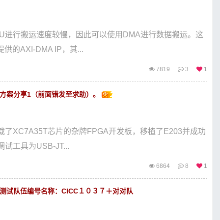
PU进行搬运速度较慢，因此可以使用DMA进行数据搬运。这
XI-DMA IP，其...
7819
3
1
及解决方案分享1（前面错发至求助）。
载了XC7A35T芯片的杂牌FPGA开发板，移植了E203并成功
具为USB-JT...
6864
8
1
真测试队伍编号名称：CICC１０３７＋对对队