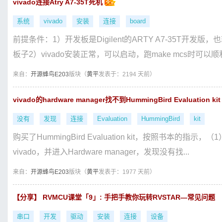
vivado连接Atry A7-35T死机
系统
vivado
安装
连接
board
前提条件：1）开发板是Digilent的ARTY A7-35T开发
板子2）vivado安装正常，可以启动，跑make mcs时可以顺利.
来自：
开源蜂鸟E203
版块（
黄平
发表于：2194 天前）
vivado的hardware manager找不到HummingBird Evaluation ki
没有
发现
连接
Evaluation
HummingBird
kit
购买了HummingBird Evaluation kit，按照书本的指
vivado，并进入Hardware manager，发现没有找...
来自：
开源蜂鸟E203
版块（
黄平
发表于：1977 天前）
【分享】 RVMCU课堂「9」: 手把手教你玩转RVSTAR—常见问题
串口
开发
驱动
安装
连接
设备