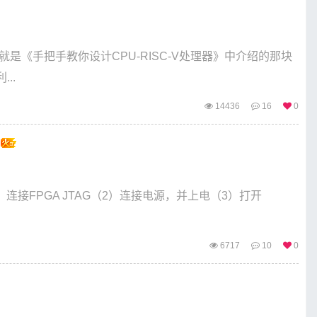
版，也就是《手把手教你设计CPU-RISC-V处理器》中介绍的那块
..
14436
16
0
t
示，（1）连接FPGA JTAG（2）连接电源，并上电（3）打开
6717
10
0