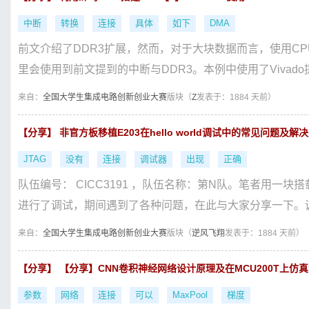
中断
转换
连接
具体
如下
DMA
前文介绍了DDR3扩展，然而，对于大块数据而言，使用C
里会使用到前文提到的中断与DDR3。本例中使用了Vivado提供的A
来自：
全国大学生集成电路创新创业大赛
版块（
Z
发表于：1884 天前）
【分享】 非官方板移植E203在hello world调试中的常见问题
JTAG
没有
连接
调试器
出现
正确
队伍编号： CICC3191 ，队伍名称：第N队。笔者用一块搭
进行了调试，期间遇到了各种问题，在此与大家分享一下。调试工
来自：
全国大学生集成电路创新创业大赛
版块（
逆风飞翔
发表于：1884 天前）
【分享】 【分享】CNN卷积神经网络设计原理及在MCU200T上仿
参数
网络
连接
可以
MaxPool
梯度