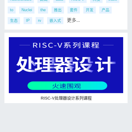
to
Nuclei
the
推出
套件
开发
产品
更多...
生态
IP
rv
嵌入式
RISC-V处理器设计系列课程