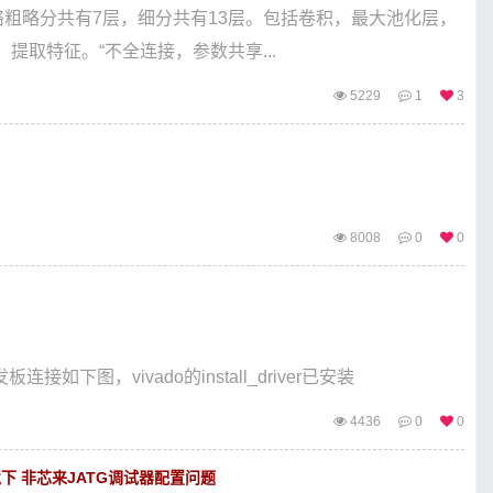
网络粗略分共有7层，细分共有13层。包括卷积，最大池化层，
取特征。“不全连接，参数共享...
5229
1
3
8008
0
0
接如下图，vivado的install_driver已安装
4436
0
0
环境下 非芯来JATG调试器配置问题