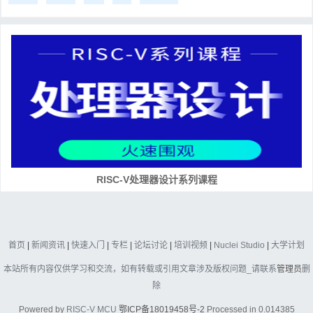
RISC-V处理器设计系列课程
首页
|
新闻资讯
|
快速入门
|
专栏
|
论坛讨论
|
培训视频
|
Nuclei Studio
|
大学计划
本站所有内容仅供学习和交流，如有转载或引用文章涉及版权问题_请联系
管理员
删
除
Powered by
RISC-V MCU
鄂ICP备18019458号-2
Processed in 0.014385