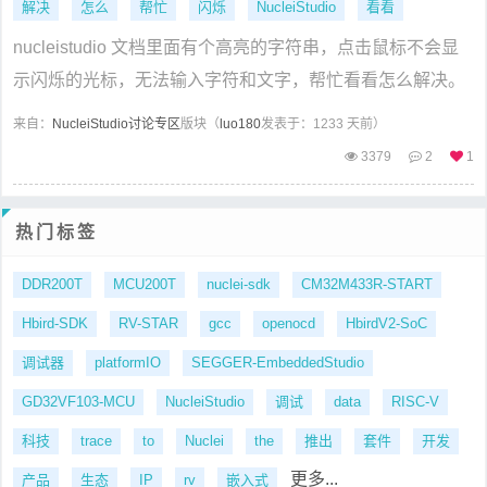
解决
怎么
帮忙
闪烁
NucleiStudio
看看
nucleistudio 文档里面有个高亮的字符串，点击鼠标不会显
示闪烁的光标，无法输入字符和文字，帮忙看看怎么解决。
来自：
NucleiStudio讨论专区
版块（
luo180
发表于：1233 天前）
3379
2
1
热门标签
DDR200T
MCU200T
nuclei-sdk
CM32M433R-START
Hbird-SDK
RV-STAR
gcc
openocd
HbirdV2-SoC
调试器
platformIO
SEGGER-EmbeddedStudio
GD32VF103-MCU
NucleiStudio
调试
data
RISC-V
科技
trace
to
Nuclei
the
推出
套件
开发
更多...
产品
生态
IP
rv
嵌入式