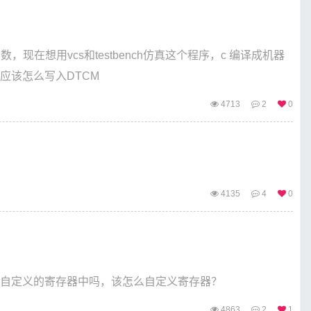
现在想用vcs和testbench仿真这个程序，c 编译成机器
应该怎么写入DTCM
4713
2
0
4135
4
0
在自定义的寄存器中吗，该怎么自定义寄存器？
4863
2
1