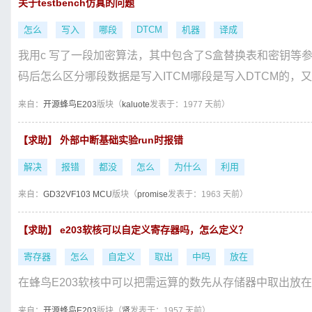
关于testbench仿真的问题
怎么
写入
哪段
DTCM
机器
译成
我用c 写了一段加密算法，其中包含了S盒替换表和密钥等参数，
码后怎么区分哪段数据是写入ITCM哪段是写入DTCM的，又
来自：
开源蜂鸟E203
版块（
kaluote
发表于：1977 天前）
【求助】 外部中断基础实验run时报错
解决
报错
都没
怎么
为什么
利用
来自：
GD32VF103 MCU
版块（
promise
发表于：1963 天前）
【求助】 e203软核可以自定义寄存器吗，怎么定义？
寄存器
怎么
自定义
取出
中吗
放在
在蜂鸟E203软核中可以把需运算的数先从存储器中取出放
来自：
开源蜂鸟E203
版块（
贤
发表于：1957 天前）