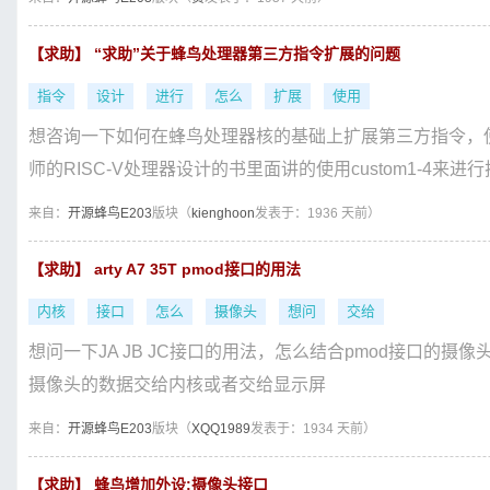
【求助】 “求助”关于蜂鸟处理器第三方指令扩展的问题
指令
设计
进行
怎么
扩展
使用
想咨询一下如何在蜂鸟处理器核的基础上扩展第三方指令，
师的RISC-V处理器设计的书里面讲的使用custom1-4来进行
来自：
开源蜂鸟E203
版块（
kienghoon
发表于：1936 天前）
【求助】 arty A7 35T pmod接口的用法
内核
接口
怎么
摄像头
想问
交给
想问一下JA JB JC接口的用法，怎么结合pmod接口的
摄像头的数据交给内核或者交给显示屏
来自：
开源蜂鸟E203
版块（
XQQ1989
发表于：1934 天前）
【求助】 蜂鸟增加外设:摄像头接口