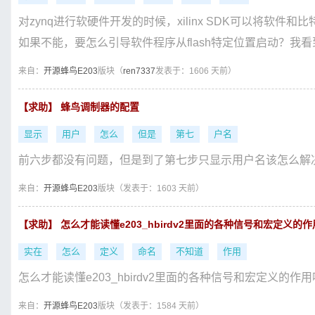
对zynq进行软硬件开发的时候，xilinx SDK可以将软件和比特流
如果不能，要怎么引导软件程序从flash特定位置启动？我看到.
来自：
开源蜂鸟E203
版块（
ren7337
发表于：1606 天前）
【求助】 蜂鸟调制器的配置
显示
用户
怎么
但是
第七
户名
前六步都没有问题，但是到了第七步只显示用户名该怎么解
来自：
开源蜂鸟E203
版块（
发表于：1603 天前）
【求助】 怎么才能读懂e203_hbirdv2里面的各种信号和宏定义
实在
怎么
定义
命名
不知道
作用
怎么才能读懂e203_hbirdv2里面的各种信号和宏定义的
来自：
开源蜂鸟E203
版块（
发表于：1584 天前）