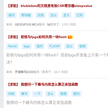
【求助】 blublebee的文档里有些CSR寄存器sleepvalue
请问
寄存器
文档
怎么
定义
它的
来自：
GD32VF103 MCU
版块（
fyf
发表于：1702 天前）
【求助】 软核与fpga如何共用一块flash
Nuclei
fpga
请问
FLASH
怎么
软核
软核与fpga如何共用一块flash？目前fpga开发板上只有一个
决？
来自：
开源蜂鸟E203
版块（
发表于：1617 天前）
【求助】 我想问一下蜂鸟内核怎么算正余弦函数
内核
蜂鸟
一下
怎么
我想
想问
我想问一下蜂鸟内核怎么算正余弦函数