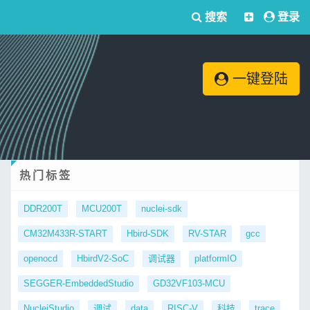
搜索
登录
一键登陆
热门标签
DDR200T
MCU200T
nuclei-sdk
CM32M433R-START
Hbird-SDK
RV-STAR
gcc
openocd
HbirdV2-SoC
调试器
platformIO
SEGGER-EmbeddedStudio
GD32VF103-MCU
NucleiStudio
调试
data
RISC-V
科技
trace