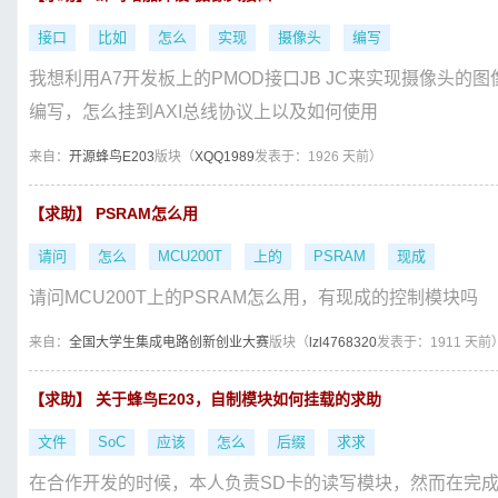
接口
比如
怎么
实现
摄像头
编写
我想利用A7开发板上的PMOD接口JB JC来实现摄像头
编写，怎么挂到AXI总线协议上以及如何使用
来自：
开源蜂鸟E203
版块（
XQQ1989
发表于：1926 天前）
【求助】 PSRAM怎么用
请问
怎么
MCU200T
上的
PSRAM
现成
请问MCU200T上的PSRAM怎么用，有现成的控制模块吗
来自：
全国大学生集成电路创新创业大赛
版块（
lzl4768320
发表于：1911 天前
【求助】 关于蜂鸟E203，自制模块如何挂载的求助
文件
SoC
应该
怎么
后缀
求求
在合作开发的时候，本人负责SD卡的读写模块，然而在完成