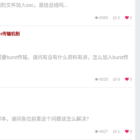
的文件加入soc。是挂总线吗...
8365
2
0
st传输机制
是需要burst传输，请问有没有什么资料有讲，怎么加入burst传
6020
0
0
链接脚本，请问各位前辈这个问题该怎么解决？
4027
1
0