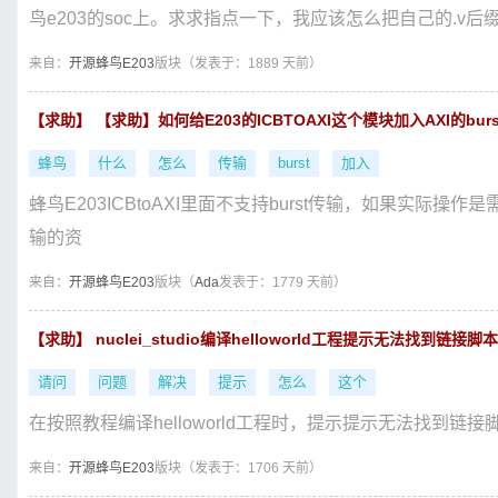
鸟e203的soc上。求求指点一下，我应该怎么把自己的.v后缀
来自：
开源蜂鸟E203
版块（
发表于：1889 天前）
【求助】 【求助】如何给E203的ICBTOAXI这个模块加入AXI的bur
蜂鸟
什么
怎么
传输
burst
加入
蜂鸟E203ICBtoAXI里面不支持burst传输，如果实际操作
输的资
来自：
开源蜂鸟E203
版块（
Ada
发表于：1779 天前）
【求助】 nuclei_studio编译helloworld工程提示无法找到链接脚本
请问
问题
解决
提示
怎么
这个
在按照教程编译helloworld工程时，提示提示无法找到
来自：
开源蜂鸟E203
版块（
发表于：1706 天前）