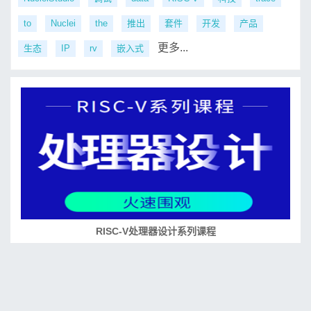
to
Nuclei
the
推出
套件
开发
产品
更多...
生态
IP
rv
嵌入式
RISC-V处理器设计系列课程