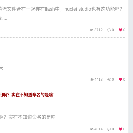
文件合在一起存在flash中，nuclei studio也有这功能吗？
..
3712
0
0
决
4413
0
0
的作用啊？实在不知道命名的是啥！
作用啊？实在不知道命名的是啥
4014
0
0