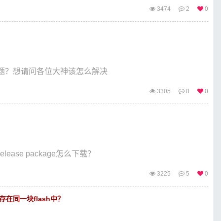
3474
2
0
题？想请问各位大神该怎么解决
3305
0
0
ease package怎么下载？
3225
5
0
储存在同一块flash中？