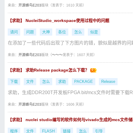
来自：
开源蜂鸟E203
版块（
发表于：1610 天前）
【求助】 NucleiStudio_workspace使用过程中的问题
请问
问题
大神
各位
怎么
似是
在添加了一些代码后出现了下方图片的错，貌似是越界的问
来自：
开源蜂鸟E203
版块（
～～～
发表于：1607 天前）
【求助】 求助Release package怎么下载？
下载
文件
怎么
求助
PACKAGE
Release
求助，生成DDR200T开发板FPGA bit/mcs文件时需要下载Rel
来自：
开源蜂鸟E203
版块（
发表于：1606 天前）
【求助】 nuclei studio编写的软件如何与vivado生成的mcs文件
程序
文件
FLASH
链接
怎么
引导