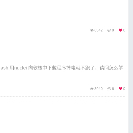
6542
0
0
flash,用nuclei 向软核中下载程序掉电就不跑了，请问怎么解
3940
6
0