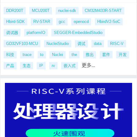
DDR200T
MCU200T
nuclei-sdk
CM32M433R-START
Hbird-SDK
RV-STAR
gcc
openocd
HbirdV2-SoC
调试器
platformIO
SEGGER-EmbeddedStudio
GD32VF103-MCU
NucleiStudio
调试
data
RISC-V
科技
trace
to
Nuclei
the
推出
套件
开发
更多...
产品
生态
IP
rv
嵌入式