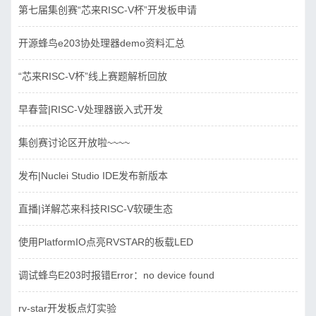
第七届集创赛“芯来RISC-V杯”开发板申请
开源蜂鸟e203协处理器demo资料汇总
“芯来RISC-V杯”线上赛题解析回放
早春营|RISC-V处理器嵌入式开发
集创赛讨论区开放啦~~~~
发布|Nuclei Studio IDE发布新版本
直播|详解芯来科技RISC-V软硬生态
使用PlatformIO点亮RVSTAR的板载LED
调试蜂鸟E203时报错Error：no device found
rv-star开发板点灯实验