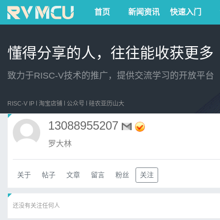
首页
新闻资讯
快速入门
懂得分享的人，往往能收获更多
致力于RISC-V技术的推广，提供交流学习的开放平台
RISC-V IP
淘宝店铺
公众号
硅农亚历山大
13088955207
罗大林
关于
帖子
文章
留言
粉丝
关注
还没有关注任何人