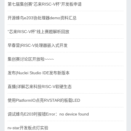
第七届集创赛“芯来RISC-V杯”开发板申请
开源蜂鸟e203协处理器demo资料汇总
“芯来RISC-V杯”线上赛题解析回放
早春营|RISC-V处理器嵌入式开发
集创赛讨论区开放啦~~~~
发布|Nuclei Studio IDE发布新版本
直播|详解芯来科技RISC-V软硬生态
使用PlatformIO点亮RVSTAR的板载LED
调试蜂鸟E203时报错Error：no device found
rv-star开发板点灯实验