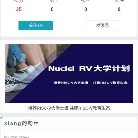
积分
问答
粉丝
关注
25
0
0
0
关注TA
发消息
培养RISC-V大学土壤 共建RISC-V教育生态
xiang的粉丝
还没有任何粉丝